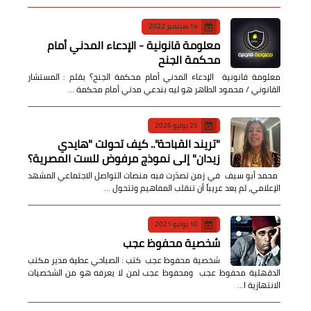
14 سبتمبر 2022
معلومة قانونية - الإدعاء المدني أمام
محكمة الجنح
معلومة قانونية الإدعاء المدني أمام محكمة الجنح؟ بقلم : المستشار
القانوني / محمود الطاهر هو ليه بندعي مدني أمام محكمة …
25 يوليو 2026
​"تريند القباحة".. كيف تحولت "هايدي
زيدان" إلى نموذج مرفوض للست المصرية؟
​ محمد أبو سيف ​في زمن تصدّرت فيه منصات التواصل الاجتماعي المشهد
الإعلامي، لم يعد غريباً أن تنقلب المفاهيم وتتحول …
10 يونيو 2021
شخصية محفوظ عجب
شخصية محفوظ عجب كتب : الصباحي عطية مدير مكتب
الدقهلية محفوظ عجب ومحفوظ عجب لمن لا يعرفه هو من الشخصيات
الانتهازية ا…