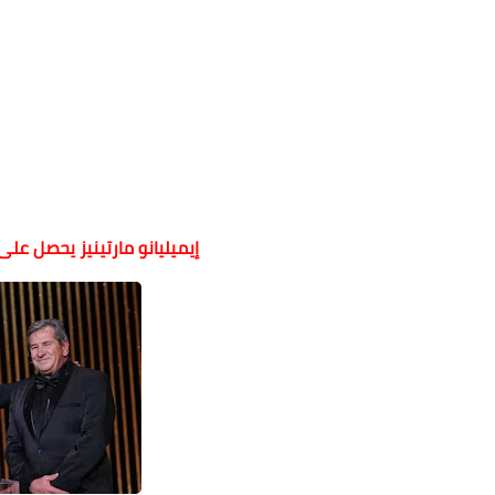
إيميليانو مارتينيز يحصل عل