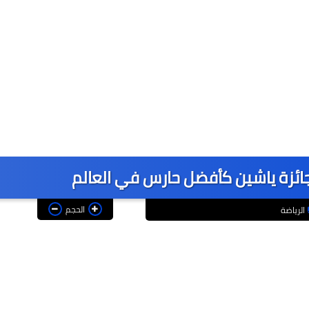
 جائزة ياشين كأفضل حارس في العالم
الحجم
الرياضة