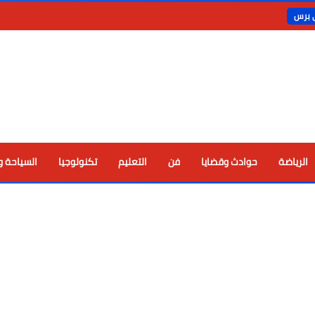
ي برس
الرياضة
حوادث وقضايا
فن
التعليم
تكنولوجيا
السياحة و