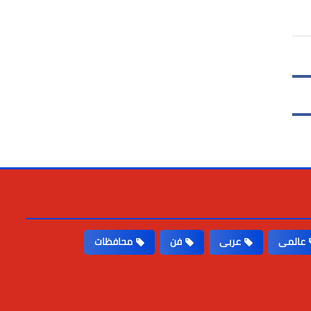
عالمى
عربى
فن
محافظات