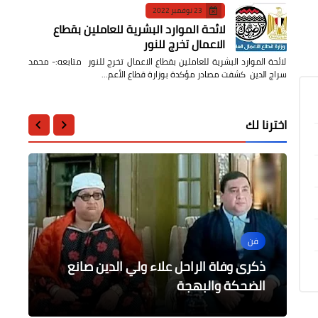
23 نوفمبر 2022
لائحة الموارد البشرية للعاملين بقطاع
الاعمال تخرج للنور
لائحة الموارد البشرية للعاملين بقطاع الاعمال تخرج للنور متابعه:- محمد
سراج الدين كشفت مصادر مؤكدة بوزارة قطاع الأعم…
اخترنا لك
جامعات
فن
عربى
محافظات
رئيس جامعة بنها يتفقد سير العملية
الرأى
التعليمية بكليتي التمريض والتربية
حزب الله يعلن رسمياً استشهاد حسن
ذكرى وفاة الراحل علاء ولي الدين صانع
محافظ القليوبية يعقد اجتماعًا لمتابعة
الرياضية
العزة والإثم
الضحكة والبهجة
نصرالله الأمين العام
أعمال حياة كريمة بشبين القناطر