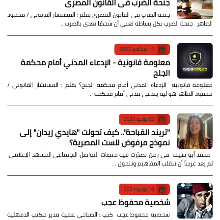
جنحة الضرب في القانون المصري
جنحة الضرب في القانون المصري بقلم : المستشار القانوني / محمود
الطاهر جنحة الضرب بكل بساطة تعني أن شخصًا تعدى بالضرب…
14 سبتمبر 2022
معلومة قانونية - الإدعاء المدني أمام محكمة
الجنح
معلومة قانونية الإدعاء المدني أمام محكمة الجنح؟ بقلم : المستشار القانوني /
محمود الطاهر هو ليه بندعي مدني أمام محكمة …
25 يوليو 2026
​"تريند القباحة".. كيف تحولت "هايدي زيدان" إلى
نموذج مرفوض للست المصرية؟
​ محمد أبو سيف ​في زمن تصدّرت فيه منصات التواصل الاجتماعي المشهد الإعلامي،
لم يعد غريباً أن تنقلب المفاهيم وتتحول …
10 يونيو 2021
شخصية محفوظ عجب
شخصية محفوظ عجب كتب : الصباحي عطية مدير مكتب الدقهلية