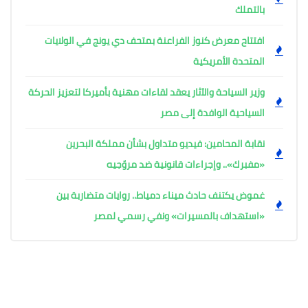
بالتملك
افتتاح معرض كنوز الفراعنة بمتحف دي يونج في الولايات
المتحدة الأمريكية
وزير السياحة والآثار يعقد لقاءات مهنية بأميركا لتعزيز الحركة
السياحية الوافدة إلى مصر
نقابة المحامين: فيديو متداول بشأن مملكة البحرين
«مفبرك».. وإجراءات قانونية ضد مروّجيه
غموض يكتنف حادث ميناء دمياط.. روايات متضاربة بين
«استهداف بالمسيرات» ونفي رسمي لمصر