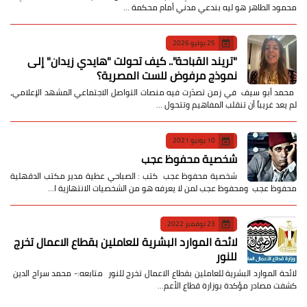
محمود الطاهر هو ليه بندعي مدني أمام محكمة …
25 يوليو 2026
​"تريند القباحة".. كيف تحولت "هايدي زيدان" إلى
نموذج مرفوض للست المصرية؟
​ محمد أبو سيف ​في زمن تصدّرت فيه منصات التواصل الاجتماعي المشهد الإعلامي،
لم يعد غريباً أن تنقلب المفاهيم وتتحول …
10 يونيو 2021
شخصية محفوظ عجب
شخصية محفوظ عجب كتب : الصباحي عطية مدير مكتب الدقهلية
محفوظ عجب ومحفوظ عجب لمن لا يعرفه هو من الشخصيات الانتهازية ا…
23 نوفمبر 2022
لائحة الموارد البشرية للعاملين بقطاع الاعمال تخرج
للنور
لائحة الموارد البشرية للعاملين بقطاع الاعمال تخرج للنور متابعه:- محمد سراج الدين
كشفت مصادر مؤكدة بوزارة قطاع الأعم…