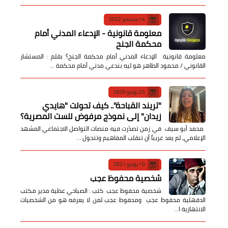
14 سبتمبر 2022
معلومة قانونية - الإدعاء المدني أمام
محكمة الجنح
معلومة قانونية الإدعاء المدني أمام محكمة الجنح؟ بقلم : المستشار
القانوني / محمود الطاهر هو ليه بندعي مدني أمام محكمة …
25 يوليو 2026
​"تريند القباحة".. كيف تحولت "هايدي
زيدان" إلى نموذج مرفوض للست المصرية؟
​ محمد أبو سيف ​في زمن تصدّرت فيه منصات التواصل الاجتماعي المشهد
الإعلامي، لم يعد غريباً أن تنقلب المفاهيم وتتحول …
10 يونيو 2021
شخصية محفوظ عجب
شخصية محفوظ عجب كتب : الصباحي عطية مدير مكتب
الدقهلية محفوظ عجب ومحفوظ عجب لمن لا يعرفه هو من الشخصيات
الانتهازية ا…