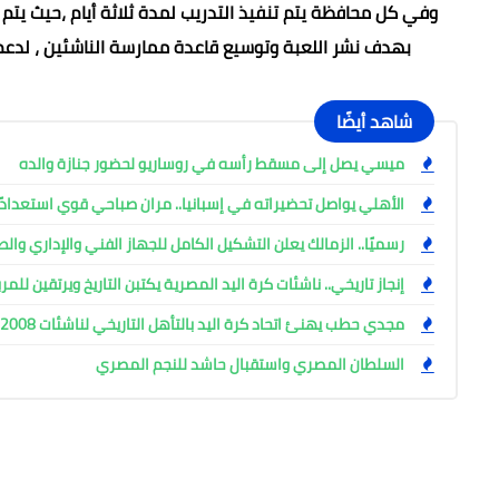
وفي كل محافظة يتم تنفيذ التدريب لمدة ثلاثة أيام ،حيث يتم
بهدف نشر اللعبة وتوسيع قاعدة ممارسة الناشئين ، لدعم 
شاهد أيضًا
ميسي يصل إلى مسقط رأسه في روساريو لحضور جنازة والده
الأهلي يواصل تحضيراته في إسبانيا.. مران صباحي قوي استعدادً
رسميًا.. الزمالك يعلن التشكيل الكامل للجهاز الفني والإداري وال
إنجاز تاريخي.. ناشئات كرة اليد المصرية يكتبن التاريخ ويرتقين للم
مجدي حطب يهنئ اتحاد كرة اليد بالتأهل التاريخي لناشئات 2008 للمربع الذهبي
السلطان المصري واستقبال حاشد للنجم المصري