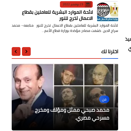
23 نوفمبر 2022
لائحة الموارد البشرية للعاملين بقطاع
الاعمال تخرج للنور
لائحة الموارد البشرية للعاملين بقطاع الاعمال تخرج للنور متابعه:- محمد
سراج الدين كشفت مصادر مؤكدة بوزارة قطاع الأعم…
ميذ
ي
اخترنا لك
فن
محافظات
محافظات
مطبخ دايلي برس مصر
مجتمع دايلي برس مصر
محمد صبحي ممثل ومؤلف ومخرج
محافظة الإسماعيلية تعلن عن أرقام
محافظ كفر الشيخ يعقد اجتماعآ لرؤساء
المدن
مسرحي مصري.
حوار مع مسئول
هامبورجر فراخ محشيه جبنة
تلقي الشكاوى الخاصة بإرتفاع الأسعار