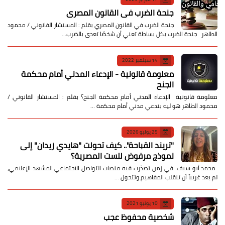
جنحة الضرب في القانون المصري
جنحة الضرب في القانون المصري بقلم : المستشار القانوني / محمود
الطاهر جنحة الضرب بكل بساطة تعني أن شخصًا تعدى بالضرب…
14 سبتمبر 2022
معلومة قانونية - الإدعاء المدني أمام محكمة
الجنح
معلومة قانونية الإدعاء المدني أمام محكمة الجنح؟ بقلم : المستشار القانوني /
محمود الطاهر هو ليه بندعي مدني أمام محكمة …
25 يوليو 2026
​"تريند القباحة".. كيف تحولت "هايدي زيدان" إلى
نموذج مرفوض للست المصرية؟
​ محمد أبو سيف ​في زمن تصدّرت فيه منصات التواصل الاجتماعي المشهد الإعلامي،
لم يعد غريباً أن تنقلب المفاهيم وتتحول …
10 يونيو 2021
شخصية محفوظ عجب