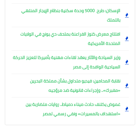
الإسكان: طرح 5000 وحدة سكنية بنظام الإيجار المنتهي
بالتملك
افتتاح معرض كنوز الفراعنة بمتحف دي يونج في الولايات
المتحدة الأمريكية
وزير السياحة والآثار يعقد لقاءات مهنية بأميركا لتعزيز الحركة
السياحية الوافدة إلى مصر
نقابة المحامين: فيديو متداول بشأن مملكة البحرين
«مفبرك».. وإجراءات قانونية ضد مروّجيه
غموض يكتنف حادث ميناء دمياط.. روايات متضاربة بين
«استهداف بالمسيرات» ونفي رسمي لمصر