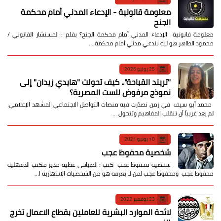
معلومة قانونية - الإدعاء المدني أمام محكمة
الجنح
معلومة قانونية الإدعاء المدني أمام محكمة الجنح؟ بقلم : المستشار القانوني /
محمود الطاهر هو ليه بندعي مدني أمام محكمة …
25 يوليو 2026
​"تريند القباحة".. كيف تحولت "هايدي زيدان" إلى
نموذج مرفوض للست المصرية؟
​ محمد أبو سيف ​في زمن تصدّرت فيه منصات التواصل الاجتماعي المشهد الإعلامي،
لم يعد غريباً أن تنقلب المفاهيم وتتحول …
10 يونيو 2021
شخصية محفوظ عجب
شخصية محفوظ عجب كتب : الصباحي عطية مدير مكتب الدقهلية
محفوظ عجب ومحفوظ عجب لمن لا يعرفه هو من الشخصيات الانتهازية ا…
23 نوفمبر 2022
لائحة الموارد البشرية للعاملين بقطاع الاعمال تخرج