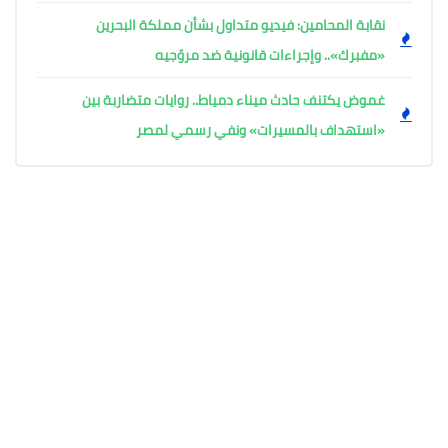
نقابة المحامين: فيديو متداول بشأن مملكة البحرين
«مفبرك».. وإجراءات قانونية ضد مروّجيه
غموض يكتنف حادث ميناء دمياط.. روايات متضاربة بين
«استهداف بالمسيرات» ونفي رسمي لمصر