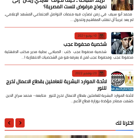
​"تريند القباحة".. كيف تحولت "هايدي زيدان" إلى
نموذج مرفوض للست المصرية؟
​ محمد أبو سيف ​في زمن تصدّرت فيه منصات التواصل الاجتماعي المشهد الإعلامي،
لم يعد غريباً أن تنقلب المفاهيم وتتحول …
10 يونيو 2021
شخصية محفوظ عجب
شخصية محفوظ عجب كتب : الصباحي عطية مدير مكتب الدقهلية
محفوظ عجب ومحفوظ عجب لمن لا يعرفه هو من الشخصيات الانتهازية ا…
23 نوفمبر 2022
لائحة الموارد البشرية للعاملين بقطاع الاعمال تخرج
للنور
لائحة الموارد البشرية للعاملين بقطاع الاعمال تخرج للنور متابعه:- محمد سراج الدين
كشفت مصادر مؤكدة بوزارة قطاع الأعم…
اخترنا لك