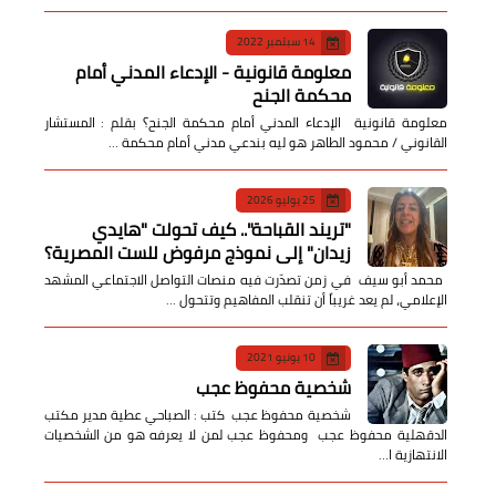
14 سبتمبر 2022
معلومة قانونية - الإدعاء المدني أمام
محكمة الجنح
معلومة قانونية الإدعاء المدني أمام محكمة الجنح؟ بقلم : المستشار
القانوني / محمود الطاهر هو ليه بندعي مدني أمام محكمة …
25 يوليو 2026
​"تريند القباحة".. كيف تحولت "هايدي
زيدان" إلى نموذج مرفوض للست المصرية؟
​ محمد أبو سيف ​في زمن تصدّرت فيه منصات التواصل الاجتماعي المشهد
الإعلامي، لم يعد غريباً أن تنقلب المفاهيم وتتحول …
10 يونيو 2021
شخصية محفوظ عجب
شخصية محفوظ عجب كتب : الصباحي عطية مدير مكتب
الدقهلية محفوظ عجب ومحفوظ عجب لمن لا يعرفه هو من الشخصيات
الانتهازية ا…