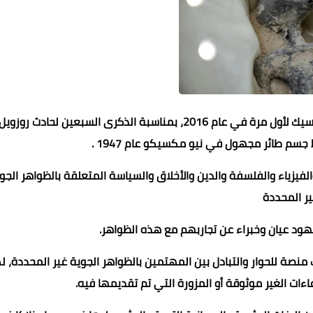
وقد عُقِدَ مؤتمر FANI للظواهر الجوية غير المحددة في المكسيك لأول مرة في عام 2016، بمناسبة الذكرى السبعين لحادث روزوي
سم طائر مجهول في نيو مكسيكو عام 1947 .
لفيزياء والفلسفة والدين والأخلاق والسياسة المتعلقة بالظواهر الجو
ر المحددة
د عيان وخبراء عن تجاربهم مع هذه الظواهر.
دة في المكسيك منصة للحوار والتبادل بين المهتمين بالظواهر الجوية غير المحددة، 
اءات الغير موثوقة أو المزورة التي تم تقديمها فيه.