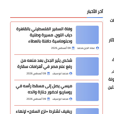
آخر الأخبار
ات
وفاة السفير الفلسطيني بالقاهرة
دياب اللوح.. مسيرة وطنية
ثار
ودبلوماسية حافلة بالعطاء
عماد الدين محمد
09 أغسطس 2026
.
شخص يثير الجدل بعد منعه من
رفع علم مصر في أهرامات سقارة
كسيك،
محمد ابو سيف
09 أغسطس 2026
ولة
ميسي يصل إلى مسقط رأسه في
ثين
روساريو لحضور جنازة والده
محمد ابو سيف
09 أغسطس 2026
ريغيف تشترط «نزع السلاح» لإنهاء