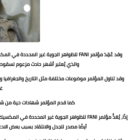
والذي يُعتبر أشهر حادث مزعوم لسقوط ج
وقد تناول المؤتمر موضوعات مختلفة مثل التاريخ والجغرافيا وا
غي
كما قدم المؤتمر شهادات حية من شهو
إذًا، يُعَدُّ مؤتمر FANI للظواهر الجوية غير المحد
أيضًا مصدر للجدل والانتقاد بسبب بعض الادع