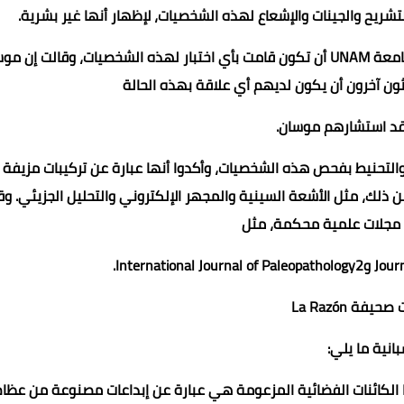
شريح والجينات والإشعاع لهذه الشخصيات، لإظهار أنها غير بشرية.
ولكن هذه كلها ادعاءات زائفة وغير مدعومة بأدلة. فقد نفت جامعة UNAM أن تكون قامت بأي اختبار لهذه الشخصيات، وقالت إ
ون آخرون أن يكون لديهم أي علاقة بهذه الحالة
قد استشارهم موسان.
ء والتحنيط بفحص هذه الشخصيات، وأكدوا أنها عبارة عن تركيبات مزيفة
ن ذلك، مثل الأشعة السينية والمجهر الإلكتروني والتحليل الجزيئي. وق
 مجلات علمية محكمة، مثل
Internat.
فة La Razón
بانية ما يلي:
 الكائنات الفضائية المزعومة هي عبارة عن إبداعات مصنوعة من عظام