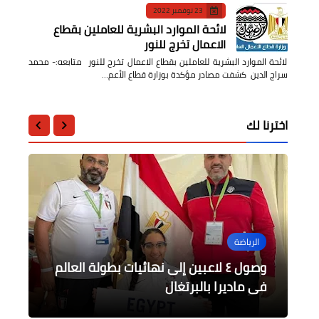
23 نوفمبر 2022
لائحة الموارد البشرية للعاملين بقطاع
الاعمال تخرج للنور
لائحة الموارد البشرية للعاملين بقطاع الاعمال تخرج للنور متابعه:- محمد
سراج الدين كشفت مصادر مؤكدة بوزارة قطاع الأعم…
اخترنا لك
الرياضة
أخبار مصر
أخبار مصر
أخبار مصر
محافظات
المشاط تشارك في إطلاق تقرير مؤسسة
وصول ٤ لاعبين إلى نهائيات بطولة العالم
الأمين العام للوكالة المصرية للشراكة من
صبحي يناقش مع السفير أيمن كامل سبل
التمويل الأفريقية AFC
فى ماديرا بالبرتغال
أجل التنمية يزور أرمينيا
فتح آفاق جديدة للتعاون المشترك
الزراعات الصيفية في محافظة الدقهلية