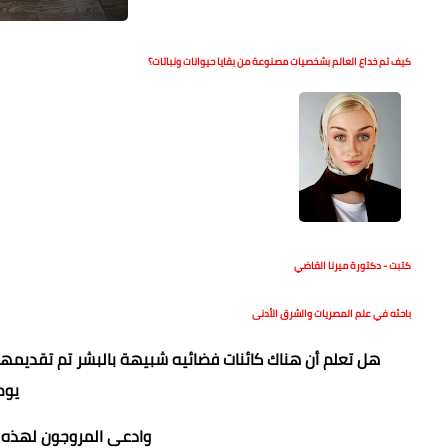
كيف تم خداع العالم بشخصيات مصنوعة من بقايا حيوانات ونباتات؟
كتبت - دكتورة ميرنا القاضي
باحثه في علم المصريات والشرق الأدنى
يوم/9/2023
وادعى المروجون لهذه الح