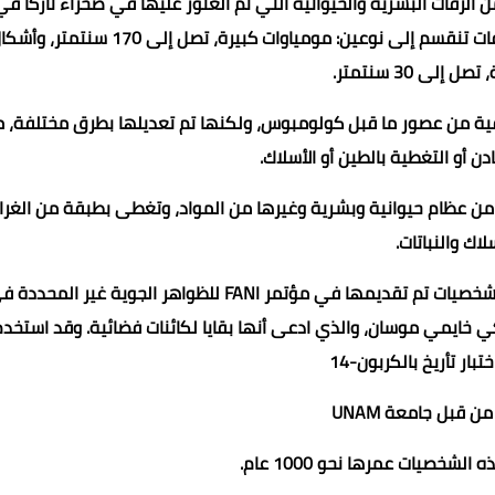
الرفات البشرية والحيوانية التي تم العثور عليها في صحراء نازكا في
البيرو، والتي تشتهر برسوماتها الضخمة على الأرض. هذه الرفات تنقسم إلى نوعين: مومياوات كبيرة، تصل إلى 170 سنتمت
إلى 30 سنتمتر.
ية من عصور ما قبل كولومبوس، ولكنها تم تعديلها بطرق مختلفة، 
عادن أو التغطية بالطين أو الأسلاك.
من عظام حيوانية وبشرية وغيرها من المواد، وتغطى بطبقة من الغرا
لاك والنباتات.
ثالثا، لنتحدث عن كيف تم خداع العالم بهذه الشخصيات. هذه الشخصيات تم تقديمها في مؤتمر FANI للظواهر الجوية غير المح
 الصحافي المكسيكي خايمي موسان، والذي ادعى أنها بقايا لكائنات فضائية. وقد استخد
بار تأريخ بالكربون-14
ن قبل جامعة UNAM
شخصيات عمرها نحو 1000 عام.