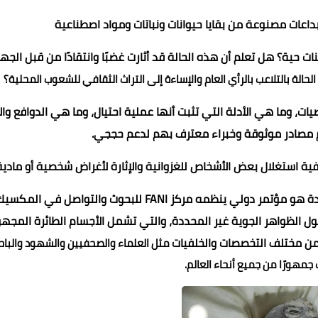
عات مصنوعة من بقايا حيوانات ونباتات ومواد اصطناعية
ت حية؟ هل تعلم أن هذه الحالة قد أثارت غضبًا وانتقادًا من قبل الجه
حالة بالتلاعب بالرأي العام والإساءة إلى التراث الثقافي للشعوب المحلية؟
 وما هي الأدلة التي تثبت أنها عملية احتيال، وما هي الدوافع والآ
م مصادر موثوقة وخبراء معترف بهم لدعم حججي.
 استغلال بعض الأشخاص للغزوانية والإثارة لأغراض شخصية أو مادية
اولا :لازم تعرف ايه هو مؤتمر FANI للظواهر الجوية غير المحددة هو مؤتمر دولي ينظمه مركز FANI للبحوث والتواصل في الم
ل الظواهر الجوية غير المحددة، والتي تشمل الأجسام الطائرة المجه
 من مختلف التخصصات والخلفيات
مثل العلماء والصحفيين والشهود والباح
مهورًا من جميع أنحاء العالم.