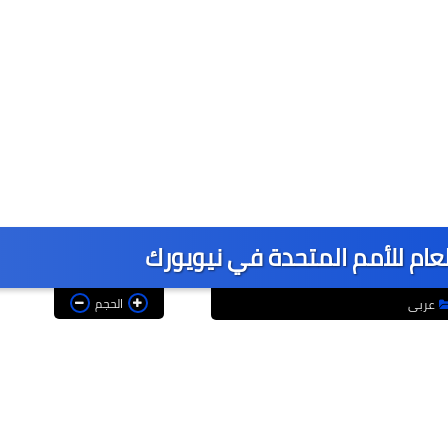
لعام للأمم المتحدة في نيويورك
الحجم
عربى