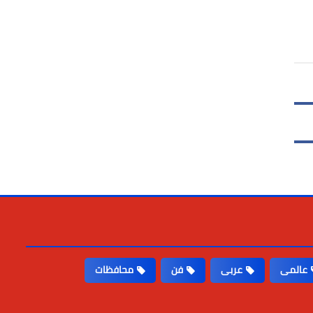
عالمى
عربى
فن
محافظات