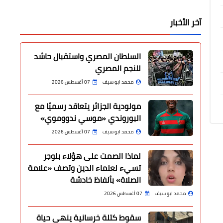
آخر الأخبار
السلطان المصري واستقبال حاشد
للنجم المصري
محمد ابو سيف
07 أغسطس 2026
مولودية الجزائر يتعاقد رسميًا مع
البوروندي «موسي ندووموي»
محمد ابو سيف
07 أغسطس 2026
لماذا الصمت على هؤلاء بلوجر
تسيء لعلماء الدين وتصف «علامة
الصلاة» بألفاظ خادشة
محمد ابو سيف
07 أغسطس 2026
سقوط كتلة خرسانية ينهي حياة