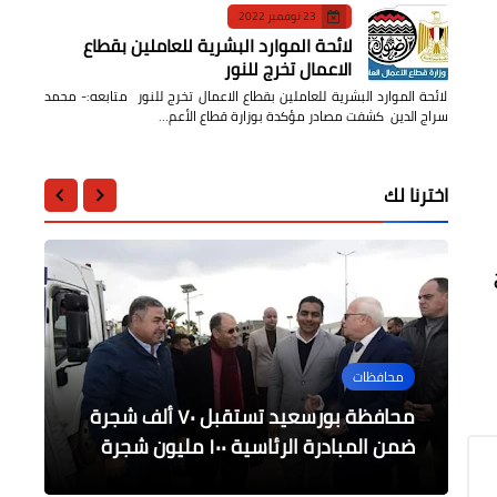
23 نوفمبر 2022
لائحة الموارد البشرية للعاملين بقطاع
الاعمال تخرج للنور
لائحة الموارد البشرية للعاملين بقطاع الاعمال تخرج للنور متابعه:- محمد
سراج الدين كشفت مصادر مؤكدة بوزارة قطاع الأعم…
اخترنا لك
عاجل
محافظات
أخبار مصر
أخبار مصر
أخبار مصر
السعيد تشارك في جلسة "حكومات
عاجل/ السعودية تدشن الاصدار الجديد
هيئة الدواء المصرية في مؤتمر جمعية
ياسمين فؤاد : تعاون مصري إماراتي في
محافظة بورسعيد تستقبل ٧٠ ألف شجرة
لأكثر من 30 خدمة إلكترونية
المستقبل 2030: الطموح والرؤية"
مجال السياحة البيئية
ضمن المبادرة الرئاسية ١٠٠ مليون شجرة
المعلومات الدوائية الدولية بالرياض