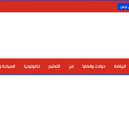
ي برس
الرياضة
حوادث وقضايا
فن
التعليم
تكنولوجيا
السياحة و