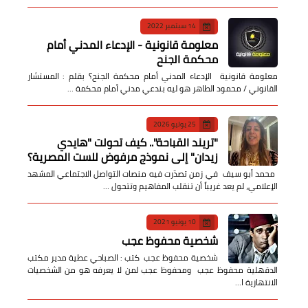
14 سبتمبر 2022
معلومة قانونية - الإدعاء المدني أمام
محكمة الجنح
معلومة قانونية الإدعاء المدني أمام محكمة الجنح؟ بقلم : المستشار
القانوني / محمود الطاهر هو ليه بندعي مدني أمام محكمة …
25 يوليو 2026
​"تريند القباحة".. كيف تحولت "هايدي
زيدان" إلى نموذج مرفوض للست المصرية؟
​ محمد أبو سيف ​في زمن تصدّرت فيه منصات التواصل الاجتماعي المشهد
الإعلامي، لم يعد غريباً أن تنقلب المفاهيم وتتحول …
10 يونيو 2021
شخصية محفوظ عجب
شخصية محفوظ عجب كتب : الصباحي عطية مدير مكتب
الدقهلية محفوظ عجب ومحفوظ عجب لمن لا يعرفه هو من الشخصيات
الانتهازية ا…