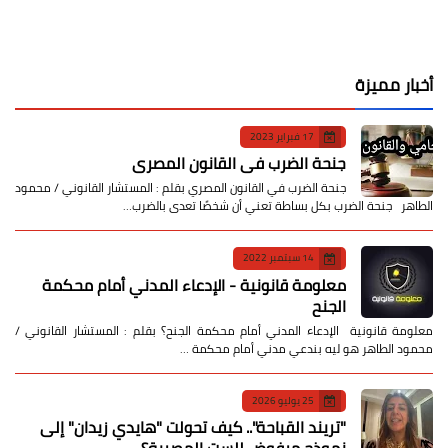
أخبار مميزة
17 فبراير 2023
جنحة الضرب في القانون المصري
جنحة الضرب في القانون المصري بقلم : المستشار القانوني / محمود
الطاهر جنحة الضرب بكل بساطة تعني أن شخصًا تعدى بالضرب…
14 سبتمبر 2022
معلومة قانونية - الإدعاء المدني أمام محكمة
الجنح
معلومة قانونية الإدعاء المدني أمام محكمة الجنح؟ بقلم : المستشار القانوني /
محمود الطاهر هو ليه بندعي مدني أمام محكمة …
25 يوليو 2026
​"تريند القباحة".. كيف تحولت "هايدي زيدان" إلى