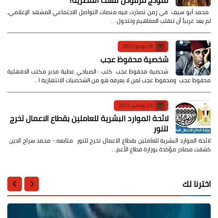
نموذج مرفوض للست المصرية؟
​ محمد أبو سيف ​في زمن تصدّرت فيه منصات التواصل الاجتماعي المشهد الإعلامي،
لم يعد غريباً أن تنقلب المفاهيم وتتحول …
10 يونيو 2021
شخصية محفوظ عجب
شخصية محفوظ عجب كتب : الصباحي عطية مدير مكتب الدقهلية
محفوظ عجب ومحفوظ عجب لمن لا يعرفه هو من الشخصيات الانتهازية ا…
23 نوفمبر 2022
لائحة الموارد البشرية للعاملين بقطاع الاعمال تخرج
للنور
لائحة الموارد البشرية للعاملين بقطاع الاعمال تخرج للنور متابعه:- محمد سراج الدين
كشفت مصادر مؤكدة بوزارة قطاع الأعم…
اخترنا لك