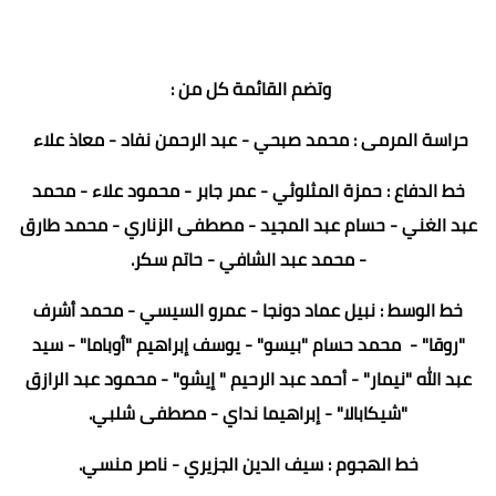
وتضم القائمة كل من :
حراسة المرمى : محمد صبحي - عبد الرحمن نفاد - معاذ علاء
خط الدفاع : حمزة المثلوثي - عمر جابر - محمود علاء - محمد
عبد الغني - حسام عبد المجيد - مصطفى الزناري - محمد طارق
- محمد عبد الشافي - حاتم سكر.
خط الوسط : نبيل عماد دونجا - عمرو السيسي - محمد أشرف
"روقا" - محمد حسام "بيسو" - يوسف إبراهيم "أوباما" - سيد
عبد الله "نيمار" - أحمد عبد الرحيم " إيشو" - محمود عبد الرازق
"شيكابالا" - إبراهيما نداي - مصطفى شلبي.
خط الهجوم : سيف الدين الجزيري - ناصر منسي.