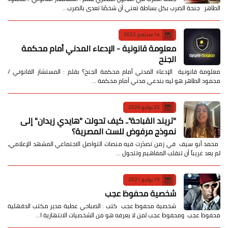
الطاهر جنحة الضرب بكل بساطة تعني أن شخصًا تعدى بالضرب…
14 سبتمبر 2022
معلومة قانونية - الإدعاء المدني أمام محكمة
الجنح
معلومة قانونية الإدعاء المدني أمام محكمة الجنح؟ بقلم : المستشار القانوني /
محمود الطاهر هو ليه بندعي مدني أمام محكمة …
25 يوليو 2026
​"تريند القباحة".. كيف تحولت "هايدي زيدان" إلى
نموذج مرفوض للست المصرية؟
​ محمد أبو سيف ​في زمن تصدّرت فيه منصات التواصل الاجتماعي المشهد الإعلامي،
لم يعد غريباً أن تنقلب المفاهيم وتتحول …
10 يونيو 2021
شخصية محفوظ عجب
شخصية محفوظ عجب كتب : الصباحي عطية مدير مكتب الدقهلية
محفوظ عجب ومحفوظ عجب لمن لا يعرفه هو من الشخصيات الانتهازية ا…