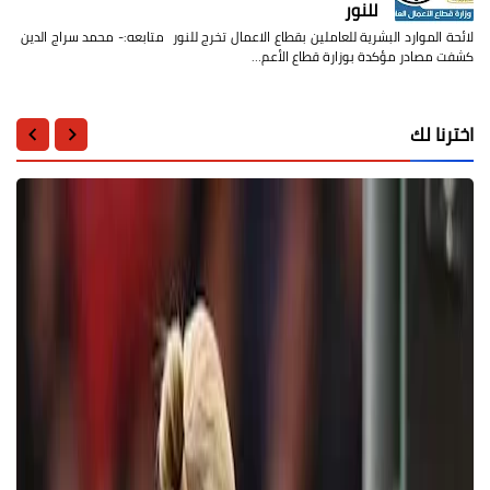
للنور
لائحة الموارد البشرية للعاملين بقطاع الاعمال تخرج للنور متابعه:- محمد سراج الدين
كشفت مصادر مؤكدة بوزارة قطاع الأعم…
اخترنا لك