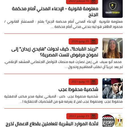
14 سبتمبر 2022
معلومة قانونية - الإدعاء المدني أمام محكمة
الجنح
معلومة قانونية الإدعاء المدني أمام محكمة الجنح؟ بقلم : المستشار القانوني /
محمود الطاهر هو ليه بندعي مدني أمام محكمة …
25 يوليو 2026
​"تريند القباحة".. كيف تحولت "هايدي زيدان" إلى
نموذج مرفوض للست المصرية؟
​ محمد أبو سيف ​في زمن تصدّرت فيه منصات التواصل الاجتماعي المشهد الإعلامي،
لم يعد غريباً أن تنقلب المفاهيم وتتحول …
10 يونيو 2021
شخصية محفوظ عجب
شخصية محفوظ عجب كتب : الصباحي عطية مدير مكتب الدقهلية
محفوظ عجب ومحفوظ عجب لمن لا يعرفه هو من الشخصيات الانتهازية ا…
23 نوفمبر 2022
لائحة الموارد البشرية للعاملين بقطاع الاعمال تخرج