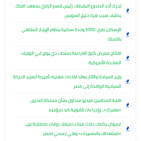
تحرك أحد الصدوع النشطة.. رئيس قسم الزلازل بمعهد الفلك
يكشف سبب هزة خليج السويس
الإسكان: طرح 5000 وحدة سكنية بنظام الإيجار المنتهي
بالتملك
افتتاح معرض كنوز الفراعنة بمتحف دي يونج في الولايات
المتحدة الأمريكية
وزير السياحة والآثار يعقد لقاءات مهنية بأميركا لتعزيز الحركة
السياحية الوافدة إلى مصر
نقابة المحامين: فيديو متداول بشأن مملكة البحرين
«مفبرك».. وإجراءات قانونية ضد مروّجيه
غموض يكتنف حادث ميناء دمياط.. روايات متضاربة بين
«استهداف بالمسيرات» ونفي رسمي لمصر