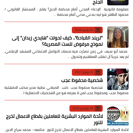
الجنح
معلومة قانونية الإدعاء المدني أمام محكمة الجنح؟ بقلم : المستشار القانوني /
محمود الطاهر هو ليه بندعي مدني أمام محكمة …
25 يوليو 2026
​"تريند القباحة".. كيف تحولت "هايدي زيدان" إلى
نموذج مرفوض للست المصرية؟
​ محمد أبو سيف ​في زمن تصدّرت فيه منصات التواصل الاجتماعي المشهد الإعلامي،
لم يعد غريباً أن تنقلب المفاهيم وتتحول …
10 يونيو 2021
شخصية محفوظ عجب
شخصية محفوظ عجب كتب : الصباحي عطية مدير مكتب الدقهلية
محفوظ عجب ومحفوظ عجب لمن لا يعرفه هو من الشخصيات الانتهازية ا…
23 نوفمبر 2022
لائحة الموارد البشرية للعاملين بقطاع الاعمال تخرج
للنور
لائحة الموارد البشرية للعاملين بقطاع الاعمال تخرج للنور متابعه:- محمد سراج الدين