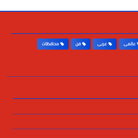
عالمى
عربى
فن
محافظات