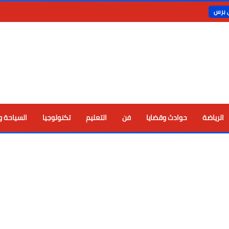
ي برس
الرياضة
حوادث وقضايا
فن
التعليم
تكنولوجيا
السياحة و