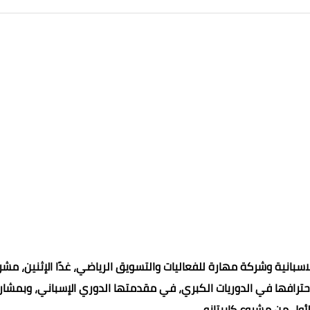
 رعاية وزارة الشباب والرياضة، تُدشن شركة Ocean Pulser الاسبانية وشركة مهارة للفعاليات والتسويق الرياضي، غدًا الإثنين، 
ترافها في الدوريات الكبري، في مقدمتها الدوري الإسباني، وبمشار
أول من مشروع كابيتانو.