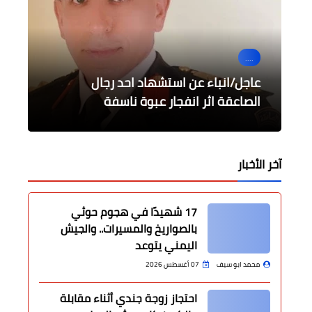
....
....
....
الرياضة
الرياضة
شروط الاتحاد المصري لكرة القدم
عاجل/انباء عن استشهاد احد رجال
رسمياً الاعلان عن الأندية المشاركة في
قائمة الأهلى لمواجهة الإسماعيلى فى
الدورى
للموسم الجديد
بطولات افريقيا
الزمالك يتصدر الدوري
الصاعقة اثر انفجار عبوة ناسفة
آخر الأخبار
17 شهيدًا في هجوم حوثي
بالصواريخ والمسيرات.. والجيش
اليمني يتوعد
محمد ابو سيف
07 أغسطس 2026
احتجاز زوجة جندي أثناء مقابلة