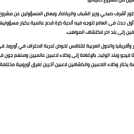
ًا بحضور الدكتور أشرف صبحي وزير الشباب والرياضة، وبعض المسؤولين عن مشروع
ل الإعلان عن مشروع The Showcase الذي يعد أول حدث فى العالم تتوجه فيه أندية كرة قدم عالمية بكبار مسؤوليه
ين إلى بلد اخر لاكتشاف المواهب.
ر من 400 لاعب متميز من مصر وأفريقيا والدول العربية للتنافس لخوض تجربة الاحتراف في أوروبا، 
 فيجو وبلد الوليد، بالإضافة إلى وكلاء لاعبين عالميين ومنهم جون في
ة يختار وكلاء اللاعبين والكشافين لاعبين آخرين لفرق أوروبية مختلفة.