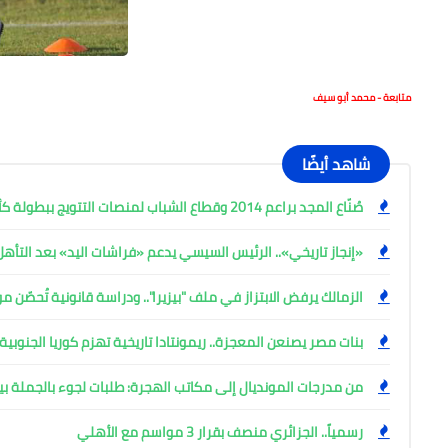
متابعة - محمد أبو سيف
شاهد أيضًا
صُنّاع المجد براعم 2014 وقطاع الشباب لمنصات التتويج ببطولة كأس المستقبل العربي
«إنجاز تاريخي».. الرئيس السيسي يدعم «فراشات اليد» بعد التأه
الزمالك يرفض الابتزاز في ملف "بيزيرا".. ودراسة قانونية تُحصّن م
بنات مصر يصنعن المعجزة.. ريمونتادا تاريخية تهزم كوريا الجنوبية 28-27 في مونديال اليد بروماني
من مدرجات المونديال إلى مكاتب الهجرة: طلبات لجوء بالجملة ب
رسمياً.. الجزائري منصف بقرار 3 مواسم مع الأهلي