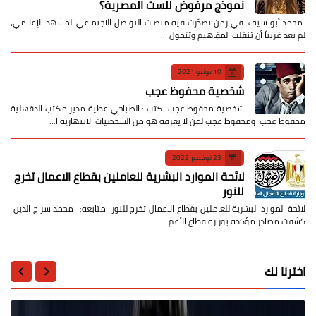
نموذج مرفوض للست المصرية؟
​ محمد أبو سيف ​في زمن تصدّرت فيه منصات التواصل الاجتماعي المشهد الإعلامي،
لم يعد غريباً أن تنقلب المفاهيم وتتحول …
10 يونيو 2021
شخصية محفوظ عجب
شخصية محفوظ عجب كتب : الصباحي عطية مدير مكتب الدقهلية
محفوظ عجب ومحفوظ عجب لمن لا يعرفه هو من الشخصيات الانتهازية ا…
23 نوفمبر 2022
لائحة الموارد البشرية للعاملين بقطاع الاعمال تخرج
للنور
لائحة الموارد البشرية للعاملين بقطاع الاعمال تخرج للنور متابعه:- محمد سراج الدين
كشفت مصادر مؤكدة بوزارة قطاع الأعم…
اخترنا لك