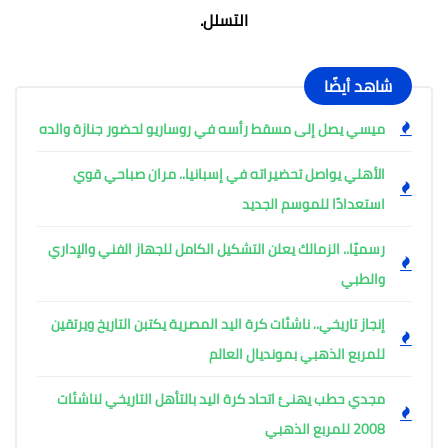
التسلل.
شاهد أيضًا
ميسي يصل إلى مسقط رأسه في روساريو لحضور جنازة والده
الأهلي يواصل تحضيراته في إسبانيا.. مران صباحي قوي
استعدادًا للموسم الجديد
رسميًا.. الزمالك يعلن التشكيل الكامل للجهاز الفني والإداري
والطبي
إنجاز تاريخي.. ناشئات كرة اليد المصرية يكتبن التاريخ ويرتقين
للمربع الذهبي بمونديال العالم
مجدي حطب يهنئ اتحاد كرة اليد بالتأهل التاريخي لناشئات
2008 للمربع الذهبي