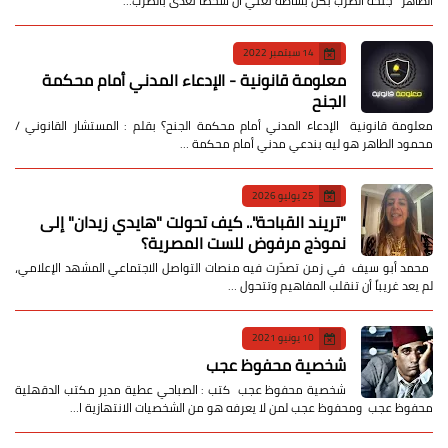
الطاهر جنحة الضرب بكل بساطة تعني أن شخصًا تعدى بالضرب…
14 سبتمبر 2022
معلومة قانونية - الإدعاء المدني أمام محكمة
الجنح
معلومة قانونية الإدعاء المدني أمام محكمة الجنح؟ بقلم : المستشار القانوني /
محمود الطاهر هو ليه بندعي مدني أمام محكمة …
25 يوليو 2026
​"تريند القباحة".. كيف تحولت "هايدي زيدان" إلى
نموذج مرفوض للست المصرية؟
​ محمد أبو سيف ​في زمن تصدّرت فيه منصات التواصل الاجتماعي المشهد الإعلامي،
لم يعد غريباً أن تنقلب المفاهيم وتتحول …
10 يونيو 2021
شخصية محفوظ عجب
شخصية محفوظ عجب كتب : الصباحي عطية مدير مكتب الدقهلية
محفوظ عجب ومحفوظ عجب لمن لا يعرفه هو من الشخصيات الانتهازية ا…