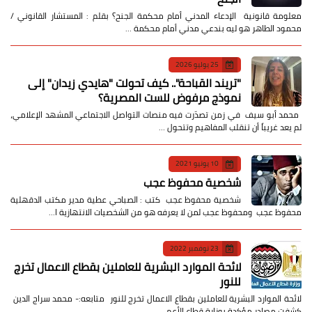
معلومة قانونية الإدعاء المدني أمام محكمة الجنح؟ بقلم : المستشار القانوني /
محمود الطاهر هو ليه بندعي مدني أمام محكمة …
25 يوليو 2026
​"تريند القباحة".. كيف تحولت "هايدي زيدان" إلى
نموذج مرفوض للست المصرية؟
​ محمد أبو سيف ​في زمن تصدّرت فيه منصات التواصل الاجتماعي المشهد الإعلامي،
لم يعد غريباً أن تنقلب المفاهيم وتتحول …
10 يونيو 2021
شخصية محفوظ عجب
شخصية محفوظ عجب كتب : الصباحي عطية مدير مكتب الدقهلية
محفوظ عجب ومحفوظ عجب لمن لا يعرفه هو من الشخصيات الانتهازية ا…
23 نوفمبر 2022
لائحة الموارد البشرية للعاملين بقطاع الاعمال تخرج
للنور
لائحة الموارد البشرية للعاملين بقطاع الاعمال تخرج للنور متابعه:- محمد سراج الدين
كشفت مصادر مؤكدة بوزارة قطاع الأعم…