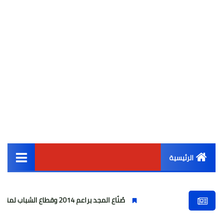
الرئيسية
القائمة الرئيسية
صُنّاع المجد براعم 2014 وقطاع الشباب لمنصات التتويج ببطولة كأس المستقبل العربي
أخبار مصر