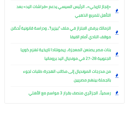
«إنجاز تاريخي».. الرئيس السيسي يدعم «فراشات اليد» بعد
التأهل للمربع الذهبي
الزمالك يرفض الابتزاز في ملف "بيزيرا".. ودراسة قانونية تُحصّن
موقف النادي أمام الفيفا
بنات مصر يصنعن المعجزة.. ريمونتادا تاريخية تهزم كوريا
الجنوبية 28-27 في مونديال اليد برومانيا
من مدرجات المونديال إلى مكاتب الهجرة: طلبات لجوء
بالجملة بينهم مصريين
رسمياً.. الجزائري منصف بقرار 3 مواسم مع الأهلي