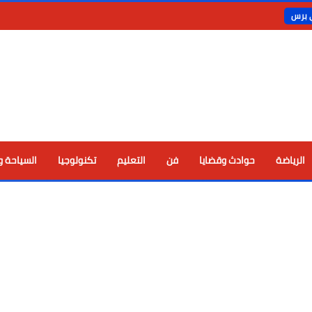
ي برس
الرياضة
حوادث وقضايا
فن
التعليم
تكنولوجيا
السياحة و