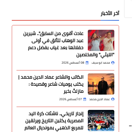
آخر الأخبار
عادت أقوى من السابق".. شيرين
عبد الوهاب تتألق في أولى
حفلاتها بعد غياب بفضل دعم
"الليثي" والمخلصين
محمد ابو سيف
08 أغسطس 2026
الكاتب والشاعر عماد الدين محمد |
يكتب يوميات شاعر وقصيدة :
مازلتُ بخير
عماد الدين محمد
07 أغسطس 2026
إنجاز تاريخي.. ناشئات كرة اليد
المصرية يكتبن التاريخ ويرتقين
–
للمربع الذهبي بمونديال العالم