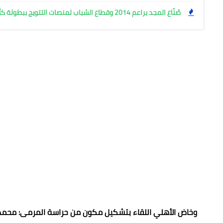
صُنّاع المجد براعم 2014 وقطاع الشباب لمنصات التتويج ببطولة كأس المستقبل العربي
وخاض الأهلي اللقاء بتشكيل مكون من حراسة المرمى: محمد