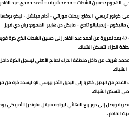
حي الهجوم : حسين الشحات – محمد شريف – أحمد حمدي عبد القادر.
ى: كونور تريسي الدفاع: ريجنت موراتي - أدام ميتشل - نيكو بوكسال
ن مانيكوم - إيميليانو تادي - مايكل دن هايير الهجوم: ريان دي فريز.
واستطاع نجوم الأهلي من افتتاح أهداف المباراة في الدقيقة 47 بعد تمريرة من أحمد عبد القادر إلى حسين الشحات الذي كرة قو
طقة الجزاء لتسكن الشباك.
 الدقيقة 52 بعد انفراد تام من محمد شريف من داخل منطقة الجزاء لصالح الأهلي ليسجل الكرة داخل
الشباك.
يقة 86 من تمريرة رائعة بكعب القدم من البديل كهربا إلى البديل الآخر بيرسي تاو ليسدد كرة من 
مى لتسكن الشباك.
لمصرية ويصل إلى دور ربع النهائي ليواجه سياتل ساوندرز الأمريكي يوم
بت القادم .