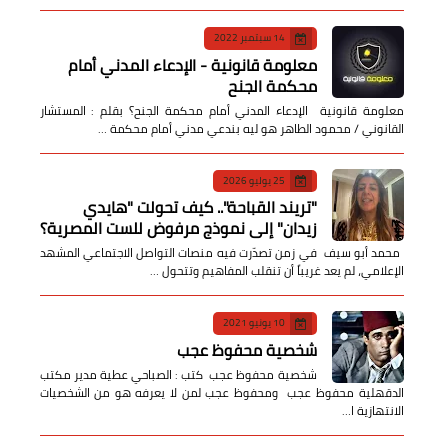
14 سبتمبر 2022
معلومة قانونية - الإدعاء المدني أمام
محكمة الجنح
معلومة قانونية الإدعاء المدني أمام محكمة الجنح؟ بقلم : المستشار
القانوني / محمود الطاهر هو ليه بندعي مدني أمام محكمة …
25 يوليو 2026
​"تريند القباحة".. كيف تحولت "هايدي
زيدان" إلى نموذج مرفوض للست المصرية؟
​ محمد أبو سيف ​في زمن تصدّرت فيه منصات التواصل الاجتماعي المشهد
الإعلامي، لم يعد غريباً أن تنقلب المفاهيم وتتحول …
10 يونيو 2021
شخصية محفوظ عجب
شخصية محفوظ عجب كتب : الصباحي عطية مدير مكتب
الدقهلية محفوظ عجب ومحفوظ عجب لمن لا يعرفه هو من الشخصيات
الانتهازية ا…