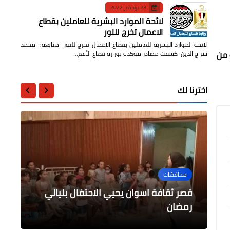
23 نوفمبر 2022
لائحة الموارد البشرية للعاملين بقطاع
الاعمال تخرج للنور
لائحة الموارد البشرية للعاملين بقطاع الاعمال تخرج للنور متابعه:- محمد
 من
سراج الدين كشفت مصادر مؤكدة بوزارة قطاع الأعم…
اخترنا لك
فن
عالمى
الرياضة
محافظات
الرياضة
فوز منتخبنا الوطني لكرة اليد على
.محمد رمضان للإعلامية هالة سرحان
قصر ثقافة اسوان يحيي الاحتفال بليالي
إصابة 10 أشخاص في إطلاق نار في نورث
رمضان
كارولاينا بأمريكا
منتخب الجزائر بفارق 18 هدف
مباراة الفرص الضائعة
"كلامك وسام على صدري"