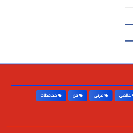
عالمى
عربى
فن
محافظات