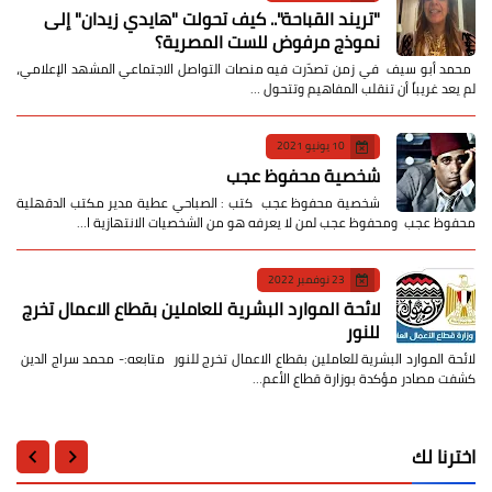
​"تريند القباحة".. كيف تحولت "هايدي زيدان" إلى
نموذج مرفوض للست المصرية؟
​ محمد أبو سيف ​في زمن تصدّرت فيه منصات التواصل الاجتماعي المشهد الإعلامي،
لم يعد غريباً أن تنقلب المفاهيم وتتحول …
10 يونيو 2021
شخصية محفوظ عجب
شخصية محفوظ عجب كتب : الصباحي عطية مدير مكتب الدقهلية
محفوظ عجب ومحفوظ عجب لمن لا يعرفه هو من الشخصيات الانتهازية ا…
23 نوفمبر 2022
لائحة الموارد البشرية للعاملين بقطاع الاعمال تخرج
للنور
لائحة الموارد البشرية للعاملين بقطاع الاعمال تخرج للنور متابعه:- محمد سراج الدين
كشفت مصادر مؤكدة بوزارة قطاع الأعم…
اخترنا لك