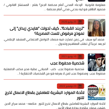
معلومة قانونية الإدعاء المدني أمام محكمة الجنح؟ بقلم : المستشار القانوني /
محمود الطاهر هو ليه بندعي مدني أمام محكمة …
25 يوليو 2026
​"تريند القباحة".. كيف تحولت "هايدي زيدان" إلى
نموذج مرفوض للست المصرية؟
​ محمد أبو سيف ​في زمن تصدّرت فيه منصات التواصل الاجتماعي المشهد الإعلامي،
لم يعد غريباً أن تنقلب المفاهيم وتتحول …
10 يونيو 2021
شخصية محفوظ عجب
شخصية محفوظ عجب كتب : الصباحي عطية مدير مكتب الدقهلية
محفوظ عجب ومحفوظ عجب لمن لا يعرفه هو من الشخصيات الانتهازية ا…
23 نوفمبر 2022
لائحة الموارد البشرية للعاملين بقطاع الاعمال تخرج
للنور
لائحة الموارد البشرية للعاملين بقطاع الاعمال تخرج للنور متابعه:- محمد سراج الدين
كشفت مصادر مؤكدة بوزارة قطاع الأعم…