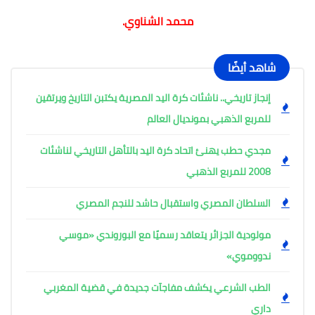
محمد الشناوي.
شاهد أيضًا
إنجاز تاريخي.. ناشئات كرة اليد المصرية يكتبن التاريخ ويرتقين
للمربع الذهبي بمونديال العالم
مجدي حطب يهنئ اتحاد كرة اليد بالتأهل التاريخي لناشئات
2008 للمربع الذهبي
السلطان المصري واستقبال حاشد للنجم المصري
مولودية الجزائر يتعاقد رسميًا مع البوروندي «موسي
ندووموي»
الطب الشرعي يكشف مفاجآت جديدة في قضية المغربي
داري