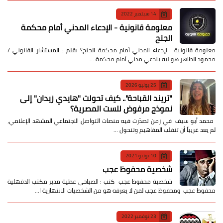
14 سبتمبر 2022
معلومة قانونية - الإدعاء المدني أمام محكمة
الجنح
معلومة قانونية الإدعاء المدني أمام محكمة الجنح؟ بقلم : المستشار القانوني /
محمود الطاهر هو ليه بندعي مدني أمام محكمة …
25 يوليو 2026
​"تريند القباحة".. كيف تحولت "هايدي زيدان" إلى
نموذج مرفوض للست المصرية؟
​ محمد أبو سيف ​في زمن تصدّرت فيه منصات التواصل الاجتماعي المشهد الإعلامي،
لم يعد غريباً أن تنقلب المفاهيم وتتحول …
10 يونيو 2021
شخصية محفوظ عجب
شخصية محفوظ عجب كتب : الصباحي عطية مدير مكتب الدقهلية
محفوظ عجب ومحفوظ عجب لمن لا يعرفه هو من الشخصيات الانتهازية ا…
23 نوفمبر 2022