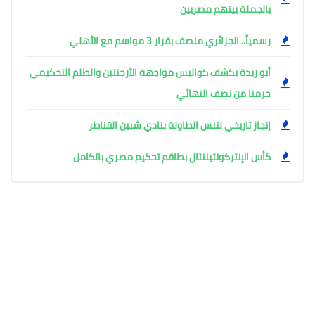
بالجملة بينهم مصريين
رسمياً.. الجزائري منصف بقرار 3 مواسم مع الأهلي
أبو ريدة يكشف كواليس مواجهة الأرجنتين والظلم التحكيمي
حرمنا من نصف النهائي
إنجاز تاريخي لتنس الطاولة بنادي شبين القناطر
كأس الإنتركونتيننتال بطاقم تحكيم مصري بالكامل