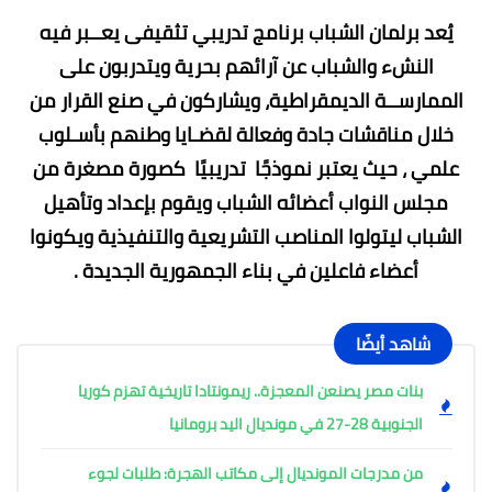
يُعد برلمان الشباب برنامج تدريبي تثقيفى يعــبر فيه
النشء والشباب عن آرائهم بحرية ويتدربون على
الممارســة الديمقراطية، ويشاركون في صنع القرار من
خلال مناقشات جادة وفعالة لقضـايا وطنهم بأسـلوب
علمي ، حيث يعتبر نموذجًا تدريبيًا كصورة مصغرة من
مجلس النواب أعضائه الشباب ويقوم بإعداد وتأهيل
الشباب ليتولوا المناصب التشريعية والتنفيذية ويكونوا
أعضاء فاعلين في بناء الجمهورية الجديدة .
شاهد أيضًا
بنات مصر يصنعن المعجزة.. ريمونتادا تاريخية تهزم كوريا
الجنوبية 28-27 في مونديال اليد برومانيا
من مدرجات المونديال إلى مكاتب الهجرة: طلبات لجوء