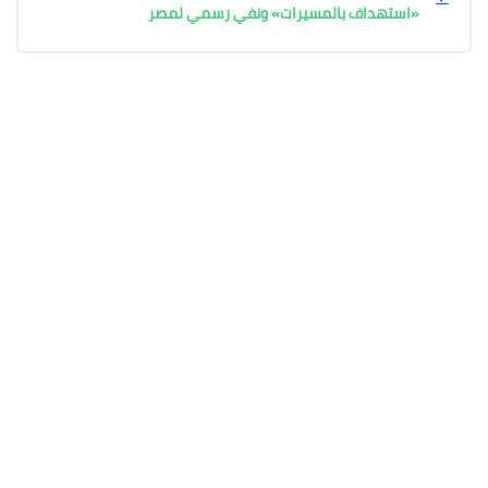
«استهداف بالمسيرات» ونفي رسمي لمصر