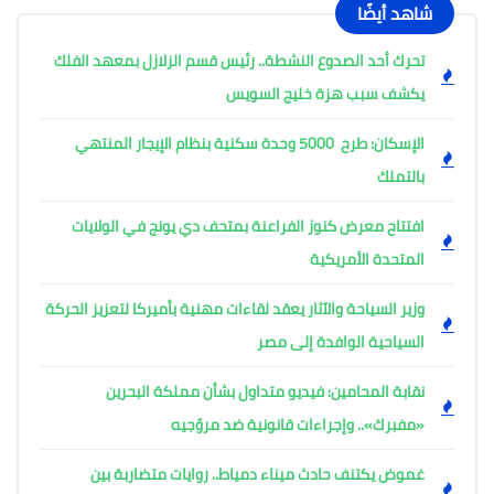
شاهد أيضًا
تحرك أحد الصدوع النشطة.. رئيس قسم الزلازل بمعهد الفلك
يكشف سبب هزة خليج السويس
الإسكان: طرح 5000 وحدة سكنية بنظام الإيجار المنتهي
بالتملك
افتتاح معرض كنوز الفراعنة بمتحف دي يونج في الولايات
المتحدة الأمريكية
وزير السياحة والآثار يعقد لقاءات مهنية بأميركا لتعزيز الحركة
السياحية الوافدة إلى مصر
نقابة المحامين: فيديو متداول بشأن مملكة البحرين
«مفبرك».. وإجراءات قانونية ضد مروّجيه
غموض يكتنف حادث ميناء دمياط.. روايات متضاربة بين