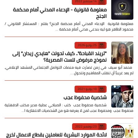
14 سبتمبر 2022
معلومة قانونية - الإدعاء المدني أمام محكمة
الجنح
معلومة قانونية الإدعاء المدني أمام محكمة الجنح؟ بقلم : المستشار القانوني /
محمود الطاهر هو ليه بندعي مدني أمام محكمة …
25 يوليو 2026
​"تريند القباحة".. كيف تحولت "هايدي زيدان" إلى
نموذج مرفوض للست المصرية؟
​ محمد أبو سيف ​في زمن تصدّرت فيه منصات التواصل الاجتماعي المشهد الإعلامي،
لم يعد غريباً أن تنقلب المفاهيم وتتحول …
10 يونيو 2021
شخصية محفوظ عجب
شخصية محفوظ عجب كتب : الصباحي عطية مدير مكتب الدقهلية
محفوظ عجب ومحفوظ عجب لمن لا يعرفه هو من الشخصيات الانتهازية ا…
23 نوفمبر 2022
لائحة الموارد البشرية للعاملين بقطاع الاعمال تخرج