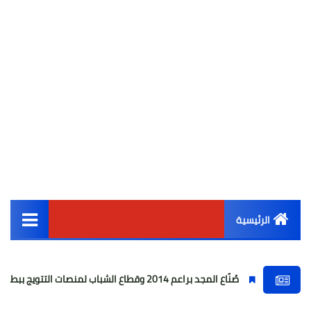
الرئيسية
القائمة الرئيسية
صُنّاع المجد براعم 2014 وقطاع الشباب لمنصات التتويج ببطولة كأس المستقبل العربي
أخبار مصر