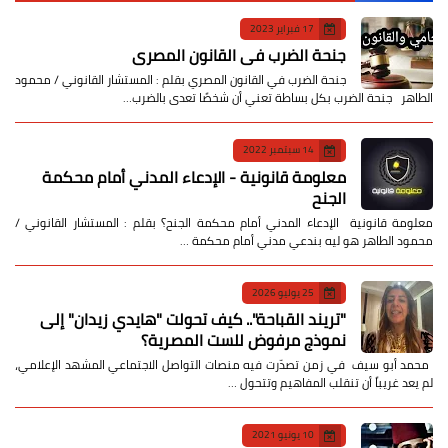
17 فبراير 2023
جنحة الضرب في القانون المصري
جنحة الضرب في القانون المصري بقلم : المستشار القانوني / محمود
الطاهر جنحة الضرب بكل بساطة تعني أن شخصًا تعدى بالضرب…
14 سبتمبر 2022
معلومة قانونية - الإدعاء المدني أمام محكمة
الجنح
معلومة قانونية الإدعاء المدني أمام محكمة الجنح؟ بقلم : المستشار القانوني /
محمود الطاهر هو ليه بندعي مدني أمام محكمة …
25 يوليو 2026
​"تريند القباحة".. كيف تحولت "هايدي زيدان" إلى
نموذج مرفوض للست المصرية؟
​ محمد أبو سيف ​في زمن تصدّرت فيه منصات التواصل الاجتماعي المشهد الإعلامي،
لم يعد غريباً أن تنقلب المفاهيم وتتحول …
10 يونيو 2021