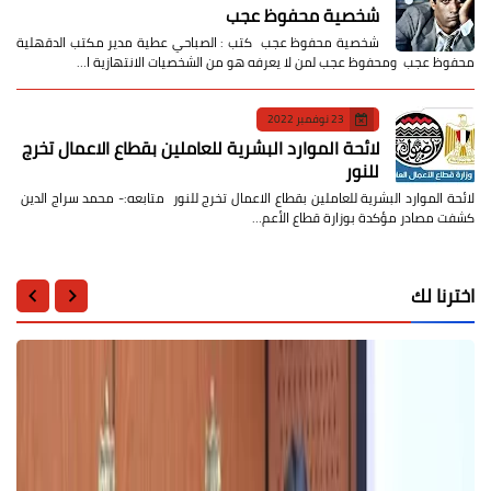
شخصية محفوظ عجب
شخصية محفوظ عجب كتب : الصباحي عطية مدير مكتب الدقهلية
محفوظ عجب ومحفوظ عجب لمن لا يعرفه هو من الشخصيات الانتهازية ا…
23 نوفمبر 2022
لائحة الموارد البشرية للعاملين بقطاع الاعمال تخرج
للنور
لائحة الموارد البشرية للعاملين بقطاع الاعمال تخرج للنور متابعه:- محمد سراج الدين
كشفت مصادر مؤكدة بوزارة قطاع الأعم…
اخترنا لك