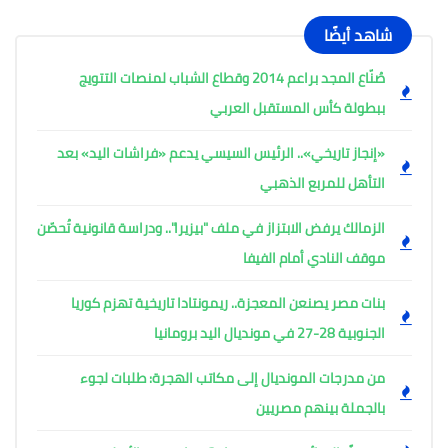
شاهد أيضًا
صُنّاع المجد براعم 2014 وقطاع الشباب لمنصات التتويج
ببطولة كأس المستقبل العربي
«إنجاز تاريخي».. الرئيس السيسي يدعم «فراشات اليد» بعد
التأهل للمربع الذهبي
الزمالك يرفض الابتزاز في ملف "بيزيرا".. ودراسة قانونية تُحصّن
موقف النادي أمام الفيفا
بنات مصر يصنعن المعجزة.. ريمونتادا تاريخية تهزم كوريا
الجنوبية 28-27 في مونديال اليد برومانيا
من مدرجات المونديال إلى مكاتب الهجرة: طلبات لجوء
بالجملة بينهم مصريين