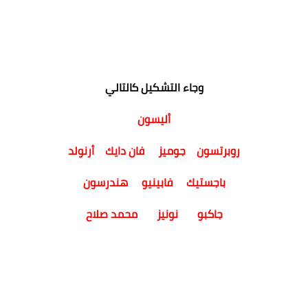
وجاء التشكيل كالتالي
أليسون
روبرتسون جوميز فان دايك أرنولد
باجستيك فابينيو هندرسون
جاكبو نونيز محمد صلاح