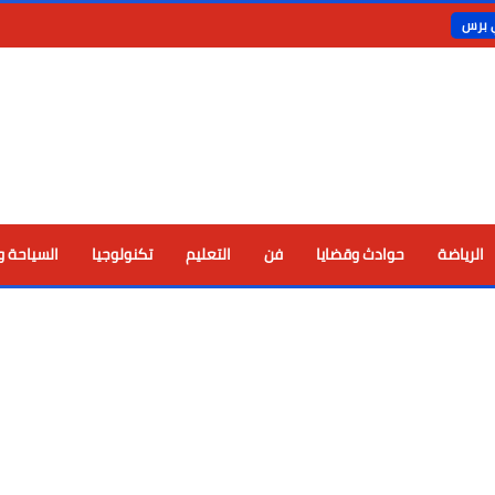
ي برس
الرياضة
حوادث وقضايا
فن
التعليم
تكنولوجيا
السياحة و