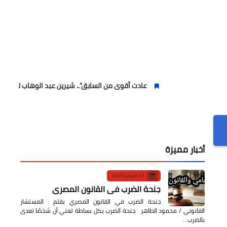
عادت أقوى من السابق".. شيرين عبد الوهاب تتألق في أولى حفلات
أخبار مميزة
17 فبراير 2023
جنحة الضرب في القانون المصري
جنحة الضرب في القانون المصري بقلم : المستشار
القانوني / محمود الطاهر جنحة الضرب بكل بساطة تعني أن شخصًا تعدى
بالضرب…