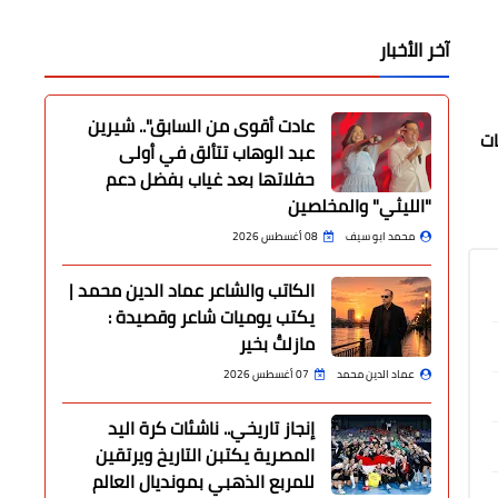
آخر الأخبار
عادت أقوى من السابق".. شيرين
ات
عبد الوهاب تتألق في أولى
حفلاتها بعد غياب بفضل دعم
"الليثي" والمخلصين
محمد ابو سيف
08 أغسطس 2026
الكاتب والشاعر عماد الدين محمد |
يكتب يوميات شاعر وقصيدة :
مازلتُ بخير
عماد الدين محمد
07 أغسطس 2026
إنجاز تاريخي.. ناشئات كرة اليد
المصرية يكتبن التاريخ ويرتقين
للمربع الذهبي بمونديال العالم