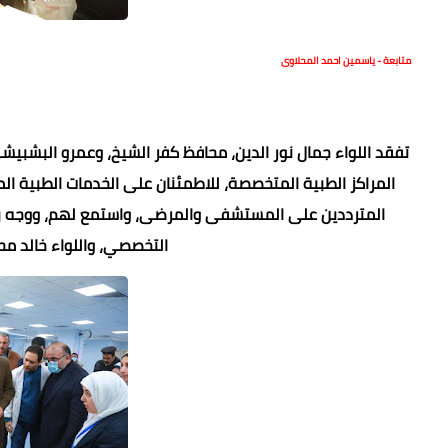
متابعة - ياسمين احمد المحلاوى
تفقد اللواء جمال نور الدين، محافظ كفر الشيخ، وعمرو الب
المراكز الطبية المتخصصة، للاطمئنان على الخدمات الطبية ا
المترددين على المستشفى والمرضى، واستمع لهم، ووجه بس
التخصصي، واللواء خالد م