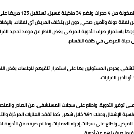
واستمع محافظ كفر الشيخ للمرضى بوحدة الغسيل الكلوي المكونة من 4 حجرات وتضم 34 ماكينة غسيل، تستقبل 125 م
ت الطبية 3 مرات أسبوعيا، ما بين نفقة دولة وتأمين صحي، دون لن يتكلف المريض أي نفقات، بالإضا
هاً باستمرار صرف الأدوية للمرضى بغض النظر عن موعد تجديد القرار
 حياة المرضى في كافة الاقسام.
تشفى،وحرص المسئولين بها على استمرار تلقيهم للجلسات بغض الن
أو تأخير القرارات.
 على توفير الأدوية، واطلع على سجلات المستشفى، من الصادر والمن
من الادوية، كما تفقد عناية الأطفال وما تضمه من 14 حضانا، ونسبة الإشغال وصلت 91% خلال شهر، كما تفقد العنايات المركزة 
، واطمأن على صحة المرض، واطلع على سجلات إجراء العمليات وما تم صرفه من الأدوية ل
يما صرف لهم من أدوية.