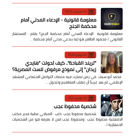
14 سبتمبر 2022
معلومة قانونية - الإدعاء المدني أمام
محكمة الجنح
معلومة قانونية الإدعاء المدني أمام محكمة الجنح؟ بقلم : المستشار
القانوني / محمود الطاهر هو ليه بندعي مدني أمام محكمة …
25 يوليو 2026
​"تريند القباحة".. كيف تحولت "هايدي
زيدان" إلى نموذج مرفوض للست المصرية؟
​ محمد أبو سيف ​في زمن تصدّرت فيه منصات التواصل الاجتماعي المشهد
الإعلامي، لم يعد غريباً أن تنقلب المفاهيم وتتحول …
10 يونيو 2021
شخصية محفوظ عجب
شخصية محفوظ عجب كتب : الصباحي عطية مدير مكتب
الدقهلية محفوظ عجب ومحفوظ عجب لمن لا يعرفه هو من الشخصيات
الانتهازية ا…