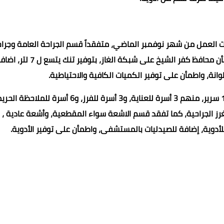
ت العمل من شهر نوفمبر الماضي، متفقداً قسم الجراحة العامة وجرا
العظام وجراحات الأنف والأذن وقسم النساء والولادة، كما اطمأن محافظ كفر الشيخ على شبكة الغاز، بتوفير تنك يتس
كما تفقد محافظ كفر الشيخ قسم الاستقبال والطوارئ بسعة 16 سرير، منهم 3 أسرة للعناية، و3 أسرة للفرز، و6 أسر
الغرز الجراحية، كما تفقد قسم الاشعة سواء المقطعية، وأشعة عادية ،
لأدوية، إضافة للصيدليات بالمستشفى، واطمأن على توفير الأدوية.