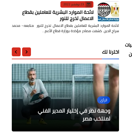
23 نوفمبر 2022
لائحة الموارد البشرية للعاملين بقطاع
الاعمال تخرج للنور
لائحة الموارد البشرية للعاملين بقطاع الاعمال تخرج للنور متابعه:- محمد
سراج الدين كشفت مصادر مؤكدة بوزارة قطاع الأعم…
يات
اخترنا لك
ن
الرأى
الرأى
عالمى
محافظات
محافظات
وجهة نظر في إختيار المدير الفني
متابعة مبادرة حياة كريمة بقرية نوي
حسن شحاته - مستشار فنى - حسام حسن
نتائج أولية للانتخابات الرئاسية في أوسيتيا
الجنوبية
- مدير فنى
لمنتخب مصر
مركز شبين القناطر
حملة مكبرة بمدينة العبور