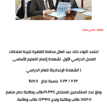
متابعة - حسني مبارك
اعتمد اللواء خالد عبد العال محافظ القاهرة نتيجة امتحانات
الفصل الدراسي الأول لشهادة إتمام التعليم الأساسى
( الشهادة الإعدادية) للعام الدراسي
٢٠٢٢ / ٢٠٢٣ بنسبة نجاح ٧٧.٧%
وبلغ عدد المتقدمين للامتحان ١٩٠٣٣٤طالب وطالبة حضر منهم
١٨٥٢٠٧ طالب وطالبة ونجح ١٤٣٩٢٨ طالب وطالبة.