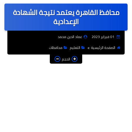
عربى
محافظ القاهرة يعتمد نتيجة الشهادة
عالمى
الإعدادية
الرياضة
01 فبراير 2023
عماد الدين محمد
حوادث وقضايا
الصفحة الرئيسية
التعليم
محافظات
فن
الحجم
التعليم
تكنولوجيا
السياحة والفنادق