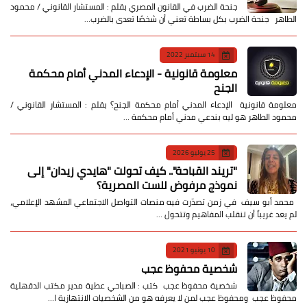
جنحة الضرب في القانون المصري بقلم : المستشار القانوني / محمود
الطاهر جنحة الضرب بكل بساطة تعني أن شخصًا تعدى بالضرب…
14 سبتمبر 2022
معلومة قانونية - الإدعاء المدني أمام محكمة
الجنح
معلومة قانونية الإدعاء المدني أمام محكمة الجنح؟ بقلم : المستشار القانوني /
محمود الطاهر هو ليه بندعي مدني أمام محكمة …
25 يوليو 2026
​"تريند القباحة".. كيف تحولت "هايدي زيدان" إلى
نموذج مرفوض للست المصرية؟
​ محمد أبو سيف ​في زمن تصدّرت فيه منصات التواصل الاجتماعي المشهد الإعلامي،
لم يعد غريباً أن تنقلب المفاهيم وتتحول …
10 يونيو 2021
شخصية محفوظ عجب
شخصية محفوظ عجب كتب : الصباحي عطية مدير مكتب الدقهلية
محفوظ عجب ومحفوظ عجب لمن لا يعرفه هو من الشخصيات الانتهازية ا…