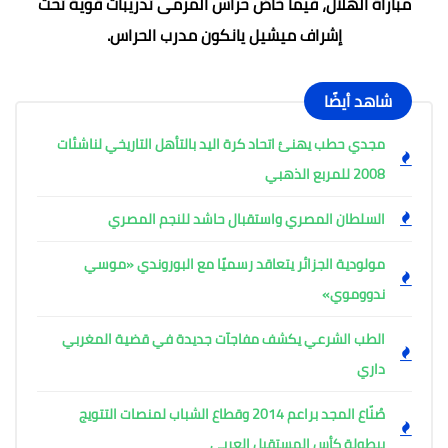
مباراة الهلال، فيما خاض حراس المرمى تدريبات قوية تحت
إشراف ميشيل يانكون مدرب الحراس.
شاهد أيضًا
مجدي حطب يهنئ اتحاد كرة اليد بالتأهل التاريخي لناشئات
2008 للمربع الذهبي
السلطان المصري واستقبال حاشد للنجم المصري
مولودية الجزائر يتعاقد رسميًا مع البوروندي «موسي
ندووموي»
الطب الشرعي يكشف مفاجآت جديدة في قضية المغربي
داري
صُنّاع المجد براعم 2014 وقطاع الشباب لمنصات التتويج
ببطولة كأس المستقبل العربي