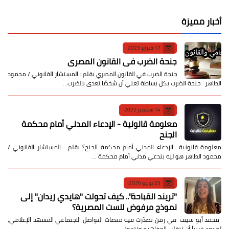
أخبار مميزة
17 فبراير 2023
جنحة الضرب في القانون المصري
جنحة الضرب في القانون المصري بقلم : المستشار القانوني / محمود
الطاهر جنحة الضرب بكل بساطة تعني أن شخصًا تعدى بالضرب…
14 سبتمبر 2022
معلومة قانونية - الإدعاء المدني أمام محكمة
الجنح
معلومة قانونية الإدعاء المدني أمام محكمة الجنح؟ بقلم : المستشار القانوني /
محمود الطاهر هو ليه بندعي مدني أمام محكمة …
25 يوليو 2026
​"تريند القباحة".. كيف تحولت "هايدي زيدان" إلى
نموذج مرفوض للست المصرية؟
​ محمد أبو سيف ​في زمن تصدّرت فيه منصات التواصل الاجتماعي المشهد الإعلامي،
لم يعد غريباً أن تنقلب المفاهيم وتتحول …