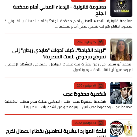
معلومة قانونية - الإدعاء المدني أمام محكمة
الجنح
معلومة قانونية الإدعاء المدني أمام محكمة الجنح؟ بقلم : المستشار القانوني /
محمود الطاهر هو ليه بندعي مدني أمام محكمة …
25 يوليو 2026
​"تريند القباحة".. كيف تحولت "هايدي زيدان" إلى
نموذج مرفوض للست المصرية؟
​ محمد أبو سيف ​في زمن تصدّرت فيه منصات التواصل الاجتماعي المشهد الإعلامي،
لم يعد غريباً أن تنقلب المفاهيم وتتحول …
10 يونيو 2021
شخصية محفوظ عجب
شخصية محفوظ عجب كتب : الصباحي عطية مدير مكتب الدقهلية
محفوظ عجب ومحفوظ عجب لمن لا يعرفه هو من الشخصيات الانتهازية ا…
23 نوفمبر 2022
لائحة الموارد البشرية للعاملين بقطاع الاعمال تخرج