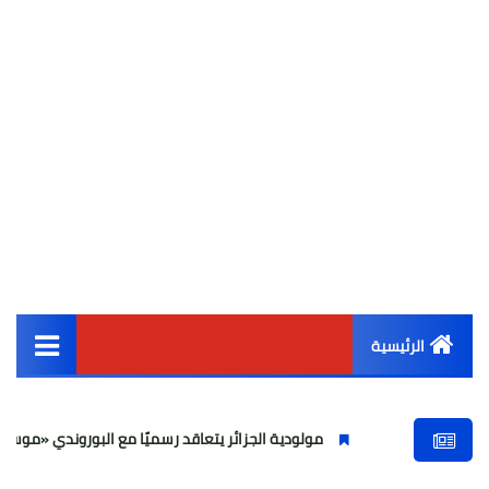
الرئيسية
القائمة الرئيسية
مولودية الجزائر يتعاقد رسميًا مع البوروندي «موسي ندووموي»
أخبار مصر