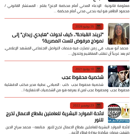
معلومة قانونية الإدعاء المدني أمام محكمة الجنح؟ بقلم : المستشار القانوني /
محمود الطاهر هو ليه بندعي مدني أمام محكمة …
25 يوليو 2026
​"تريند القباحة".. كيف تحولت "هايدي زيدان" إلى
نموذج مرفوض للست المصرية؟
​ محمد أبو سيف ​في زمن تصدّرت فيه منصات التواصل الاجتماعي المشهد الإعلامي،
لم يعد غريباً أن تنقلب المفاهيم وتتحول …
10 يونيو 2021
شخصية محفوظ عجب
شخصية محفوظ عجب كتب : الصباحي عطية مدير مكتب الدقهلية
محفوظ عجب ومحفوظ عجب لمن لا يعرفه هو من الشخصيات الانتهازية ا…
23 نوفمبر 2022
لائحة الموارد البشرية للعاملين بقطاع الاعمال تخرج
للنور
لائحة الموارد البشرية للعاملين بقطاع الاعمال تخرج للنور متابعه:- محمد سراج الدين
كشفت مصادر مؤكدة بوزارة قطاع الأعم…