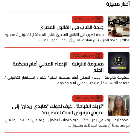
أخبار مميزة
17 فبراير 2023
جنحة الضرب في القانون المصري
جنحة الضرب في القانون المصري بقلم : المستشار القانوني / محمود
الطاهر جنحة الضرب بكل بساطة تعني أن شخصًا تعدى بالضرب…
14 سبتمبر 2022
معلومة قانونية - الإدعاء المدني أمام محكمة
الجنح
معلومة قانونية الإدعاء المدني أمام محكمة الجنح؟ بقلم : المستشار القانوني /
محمود الطاهر هو ليه بندعي مدني أمام محكمة …
25 يوليو 2026
​"تريند القباحة".. كيف تحولت "هايدي زيدان" إلى
نموذج مرفوض للست المصرية؟
​ محمد أبو سيف ​في زمن تصدّرت فيه منصات التواصل الاجتماعي المشهد الإعلامي،
لم يعد غريباً أن تنقلب المفاهيم وتتحول …