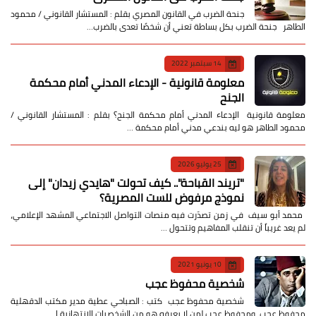
جنحة الضرب في القانون المصري بقلم : المستشار القانوني / محمود
الطاهر جنحة الضرب بكل بساطة تعني أن شخصًا تعدى بالضرب…
14 سبتمبر 2022
معلومة قانونية - الإدعاء المدني أمام محكمة
الجنح
معلومة قانونية الإدعاء المدني أمام محكمة الجنح؟ بقلم : المستشار القانوني /
محمود الطاهر هو ليه بندعي مدني أمام محكمة …
25 يوليو 2026
​"تريند القباحة".. كيف تحولت "هايدي زيدان" إلى
نموذج مرفوض للست المصرية؟
​ محمد أبو سيف ​في زمن تصدّرت فيه منصات التواصل الاجتماعي المشهد الإعلامي،
لم يعد غريباً أن تنقلب المفاهيم وتتحول …
10 يونيو 2021
شخصية محفوظ عجب
شخصية محفوظ عجب كتب : الصباحي عطية مدير مكتب الدقهلية
محفوظ عجب ومحفوظ عجب لمن لا يعرفه هو من الشخصيات الانتهازية ا…