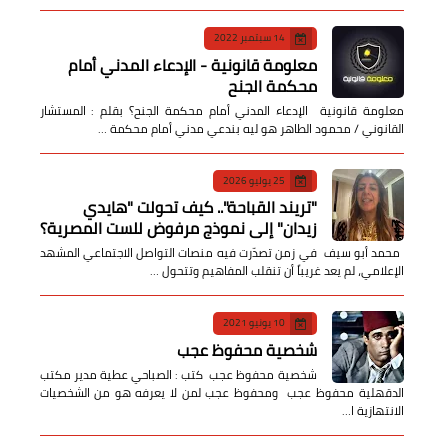
14 سبتمبر 2022
معلومة قانونية - الإدعاء المدني أمام
محكمة الجنح
معلومة قانونية الإدعاء المدني أمام محكمة الجنح؟ بقلم : المستشار
القانوني / محمود الطاهر هو ليه بندعي مدني أمام محكمة …
25 يوليو 2026
​"تريند القباحة".. كيف تحولت "هايدي
زيدان" إلى نموذج مرفوض للست المصرية؟
​ محمد أبو سيف ​في زمن تصدّرت فيه منصات التواصل الاجتماعي المشهد
الإعلامي، لم يعد غريباً أن تنقلب المفاهيم وتتحول …
10 يونيو 2021
شخصية محفوظ عجب
شخصية محفوظ عجب كتب : الصباحي عطية مدير مكتب
الدقهلية محفوظ عجب ومحفوظ عجب لمن لا يعرفه هو من الشخصيات
الانتهازية ا…