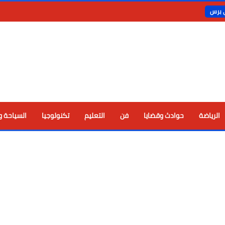
ي برس
الرياضة
حوادث وقضايا
فن
التعليم
تكنولوجيا
السياحة و