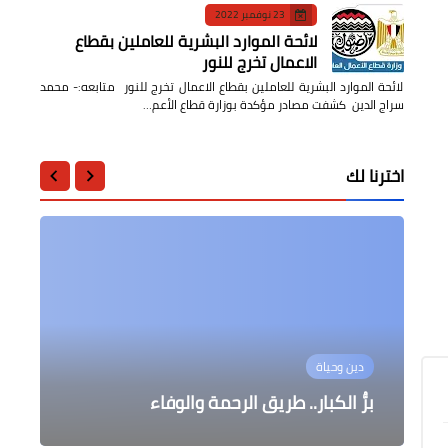
23 نوفمبر 2022
لائحة الموارد البشرية للعاملين بقطاع
الاعمال تخرج للنور
لائحة الموارد البشرية للعاملين بقطاع الاعمال تخرج للنور متابعه:- محمد
سراج الدين كشفت مصادر مؤكدة بوزارة قطاع الأعم…
اخترنا لك
عربى
أدب وشعر
عالمى
عبد المطلب ثابت : حكمة أبو الغيط
البروفيسور نميري سليمان علي .. وقراءة
عالمى
دين وحياة
هدية قطر الطائرة الرئاسية الأمريكية
نقدية لديواني "قمر مجهول" للشاعرة
ودبلوماسيته عززتا مسيرة العمل العربي
الجديدة
المشترك
منى منصور
المرأة الحديدية تعنف ترامب
برُّ الكبار.. طريق الرحمة والوفاء