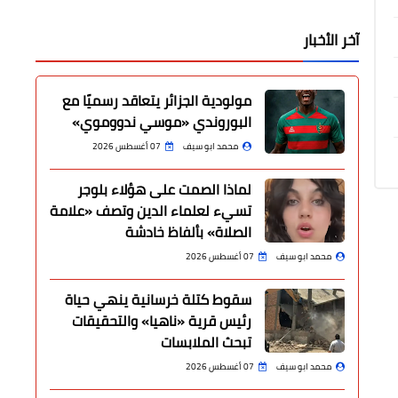
آخر الأخبار
مولودية الجزائر يتعاقد رسميًا مع
البوروندي «موسي ندووموي»
محمد ابو سيف
07 أغسطس 2026
لماذا الصمت على هؤلاء بلوجر
تسيء لعلماء الدين وتصف «علامة
الصلاة» بألفاظ خادشة
محمد ابو سيف
07 أغسطس 2026
سقوط كتلة خرسانية ينهي حياة
رئيس قرية «ناهيا» والتحقيقات
تبحث الملابسات
محمد ابو سيف
07 أغسطس 2026