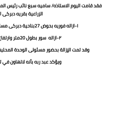
فقد قامت اليوم الاستاذه/ ساميه سبع نائب رئيس المر
الزراعية بقريه دبركى ا
١-ازاله فوريه بحوض 27بناحية دبركى مساحة 950متر عباره عن سور ارتفاع متر محيط بالارض.
٢-ازاله سور بطول 20متر وارتفاع 3متر تقريبا بحوض 27 زمام قرية دبركى
وقد تمت الإزالة بحضور مسئولى الوحدة المحلي
ويؤكد عبد ربه بأنه لاتهاون في ت