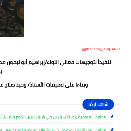
متابعة - ياسمين احمد المحلاوى
تنفيذاً لتوجيهات معالي اللواء/إبراهيم أبو ليمون محا
ب
وبناءا على تعليمات الأستاذ/ وحيد صلاح 
شاهد أيضًا
محافظ المنوفية يزور نائب رئيس حي شرق شبين الكوم بالمست
محافظ البحر الأحمر: ممنوع تكسير شوارع الغردقة بعد رصفها.. وإ