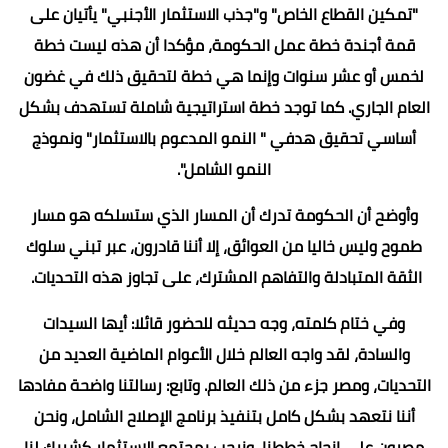
"تمكين القطاع الخاص" و"جذب الاستثمار الأجنبي" يأتيان على
قمة أجندة خطة عمل الحكومة، مؤكدا أن هذه ليست خطة
لخمس أو عشر سنوات وإنما هي خطة لتحقيق ذلك في غضون
العام الجاري. كما توجد خطة استراتيجية شاملة تستهدف بشكل
أساسي تحقيق هدفي " النمو المدعوم بالاستثمار" ونموذج
النمو الشامل".
وأوضح أن الحكومة تدرك أن المسار الذي ستسلكه هو مسار
طموح وليس خاليا من العوائق، إلا أننا قادرون، عبر تبني سلوك
الثقة المتبادلة والتفاهم المشترك، على تجاوز هذه التحديات.
وفي ختام كلمته، وجه حديثه للحضور قائلا: أيها السيدات
والسادة، لقد واجه العالم خلال الأعوام الماضية العديد من
التحديات، ومصر جزء من ذلك العالم. وتابع: رسالتنا واضحة مفادها
أننا نتعهد بشكل كامل بتنفيذ برنامج الإصلاح الشامل، ونحن
مصرون على إنجاح خططنا، ونرحب بمجتمع الاستثمار كشريك لنا