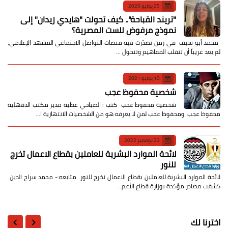
25 يوليو 2026
​"تريند القباحة".. كيف تحولت "هايدي زيدان" إلى
نموذج مرفوض للست المصرية؟
​ محمد أبو سيف ​في زمن تصدّرت فيه منصات التواصل الاجتماعي المشهد الإعلامي،
لم يعد غريباً أن تنقلب المفاهيم وتتحول …
10 يونيو 2021
شخصية محفوظ عجب
شخصية محفوظ عجب كتب : الصباحي عطية مدير مكتب الدقهلية
محفوظ عجب ومحفوظ عجب لمن لا يعرفه هو من الشخصيات الانتهازية ا…
23 نوفمبر 2022
لائحة الموارد البشرية للعاملين بقطاع الاعمال تخرج
للنور
لائحة الموارد البشرية للعاملين بقطاع الاعمال تخرج للنور متابعه:- محمد سراج الدين
كشفت مصادر مؤكدة بوزارة قطاع الأعم…
اخترنا لك