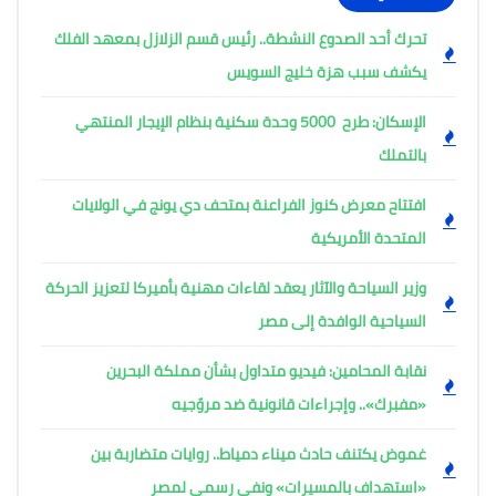
تحرك أحد الصدوع النشطة.. رئيس قسم الزلازل بمعهد الفلك
يكشف سبب هزة خليج السويس
الإسكان: طرح 5000 وحدة سكنية بنظام الإيجار المنتهي
بالتملك
افتتاح معرض كنوز الفراعنة بمتحف دي يونج في الولايات
المتحدة الأمريكية
وزير السياحة والآثار يعقد لقاءات مهنية بأميركا لتعزيز الحركة
السياحية الوافدة إلى مصر
نقابة المحامين: فيديو متداول بشأن مملكة البحرين
«مفبرك».. وإجراءات قانونية ضد مروّجيه
غموض يكتنف حادث ميناء دمياط.. روايات متضاربة بين
«استهداف بالمسيرات» ونفي رسمي لمصر