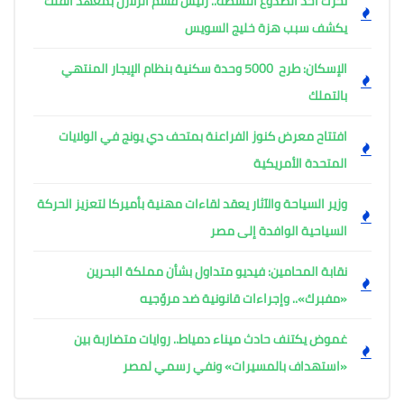
تحرك أحد الصدوع النشطة.. رئيس قسم الزلازل بمعهد الفلك
يكشف سبب هزة خليج السويس
الإسكان: طرح 5000 وحدة سكنية بنظام الإيجار المنتهي
بالتملك
افتتاح معرض كنوز الفراعنة بمتحف دي يونج في الولايات
المتحدة الأمريكية
وزير السياحة والآثار يعقد لقاءات مهنية بأميركا لتعزيز الحركة
السياحية الوافدة إلى مصر
نقابة المحامين: فيديو متداول بشأن مملكة البحرين
«مفبرك».. وإجراءات قانونية ضد مروّجيه
غموض يكتنف حادث ميناء دمياط.. روايات متضاربة بين
«استهداف بالمسيرات» ونفي رسمي لمصر