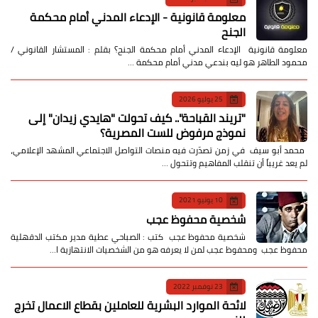
معلومة قانونية - الإدعاء المدني أمام محكمة
الجنح
معلومة قانونية الإدعاء المدني أمام محكمة الجنح؟ بقلم : المستشار القانوني /
محمود الطاهر هو ليه بندعي مدني أمام محكمة …
25 يوليو 2026
​"تريند القباحة".. كيف تحولت "هايدي زيدان" إلى
نموذج مرفوض للست المصرية؟
​ محمد أبو سيف ​في زمن تصدّرت فيه منصات التواصل الاجتماعي المشهد الإعلامي،
لم يعد غريباً أن تنقلب المفاهيم وتتحول …
10 يونيو 2021
شخصية محفوظ عجب
شخصية محفوظ عجب كتب : الصباحي عطية مدير مكتب الدقهلية
محفوظ عجب ومحفوظ عجب لمن لا يعرفه هو من الشخصيات الانتهازية ا…
23 نوفمبر 2022
لائحة الموارد البشرية للعاملين بقطاع الاعمال تخرج