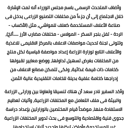
وأضاف المتحدث الرسمى باسم مجلس الوزراء أنه تمت الإشارة
خلال الاجتماع إلى أن جزءاً من مخلفات التصنيع الزراعى يدخل فى
صناعة الأعلاف المستخدمة كعلف للمواشي، مثل (الأكساب -
الردة - تفل بنجر السكر - المولاس - مخلفات مضارب الأرز ......ألخ)،
وتتولى لجنة تحديث مواصفات الاعلاف بالمركز الاقليمى للاغذية
والأعلاف التابع لوزارة الزراعة إعداد مواصفة قياسية لكل منتج
من المخلفات بغرض تسهيل تداولها، ووضع معايير لقبولها
كخامات ذات قيمة غذائية، ولكى تتمكن مصانع الاعلاف من
إدراجها كخامة علفية بديلة للخامات التقليدية عالية الثمن.
وأكد السفير نادر سعد أن هناك تنسيقا وتعاونا بين وزارتى الزراعة
والبيئة فى ملف التعامل مع المخلفات الزراعية، وآليات تعظيم
الاستفادة منها، موضحاً قيام المختصين بالوزارتين بإعداد دراسة
جدوى فنية واقتصادية والتوسع فى بحث تدوير المخلفات الزراعية
غير المستخدمة وأماكن تركزها وتحديد آليات استخدامها.