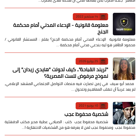
الطاهر جنحة الضرب بكل بساطة تعني أن شخصًا تعدى بالضرب…
14 سبتمبر 2022
معلومة قانونية - الإدعاء المدني أمام محكمة
الجنح
معلومة قانونية الإدعاء المدني أمام محكمة الجنح؟ بقلم : المستشار القانوني /
محمود الطاهر هو ليه بندعي مدني أمام محكمة …
25 يوليو 2026
​"تريند القباحة".. كيف تحولت "هايدي زيدان" إلى
نموذج مرفوض للست المصرية؟
​ محمد أبو سيف ​في زمن تصدّرت فيه منصات التواصل الاجتماعي المشهد الإعلامي،
لم يعد غريباً أن تنقلب المفاهيم وتتحول …
10 يونيو 2021
شخصية محفوظ عجب
شخصية محفوظ عجب كتب : الصباحي عطية مدير مكتب الدقهلية
محفوظ عجب ومحفوظ عجب لمن لا يعرفه هو من الشخصيات الانتهازية ا…