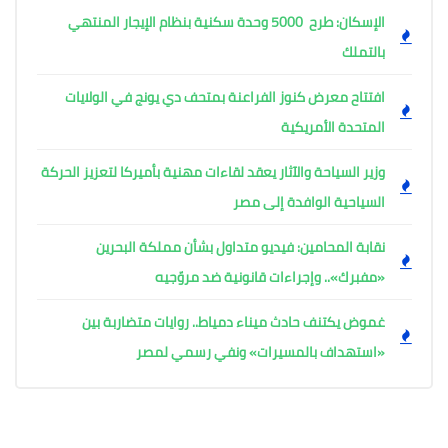
الإسكان: طرح 5000 وحدة سكنية بنظام الإيجار المنتهي
بالتملك
افتتاح معرض كنوز الفراعنة بمتحف دي يونج في الولايات
المتحدة الأمريكية
وزير السياحة والآثار يعقد لقاءات مهنية بأميركا لتعزيز الحركة
السياحية الوافدة إلى مصر
نقابة المحامين: فيديو متداول بشأن مملكة البحرين
«مفبرك».. وإجراءات قانونية ضد مروّجيه
غموض يكتنف حادث ميناء دمياط.. روايات متضاربة بين
«استهداف بالمسيرات» ونفي رسمي لمصر