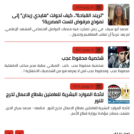
25 يوليو 2026
​"تريند القباحة".. كيف تحولت "هايدي زيدان" إلى
نموذج مرفوض للست المصرية؟
​ محمد أبو سيف ​في زمن تصدّرت فيه منصات التواصل الاجتماعي المشهد الإعلامي،
لم يعد غريباً أن تنقلب المفاهيم وتتحول …
10 يونيو 2021
شخصية محفوظ عجب
شخصية محفوظ عجب كتب : الصباحي عطية مدير مكتب الدقهلية
محفوظ عجب ومحفوظ عجب لمن لا يعرفه هو من الشخصيات الانتهازية ا…
23 نوفمبر 2022
لائحة الموارد البشرية للعاملين بقطاع الاعمال تخرج
للنور
لائحة الموارد البشرية للعاملين بقطاع الاعمال تخرج للنور متابعه:- محمد سراج الدين
كشفت مصادر مؤكدة بوزارة قطاع الأعم…