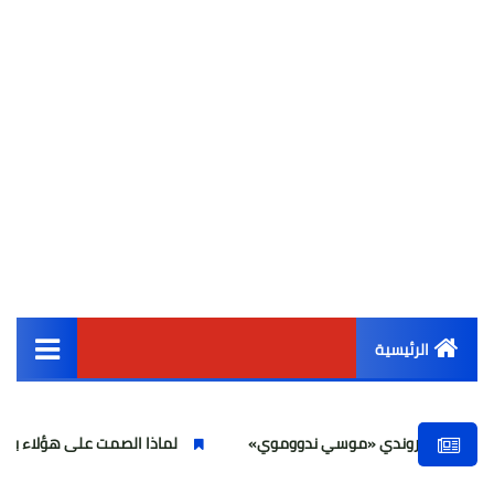
الرئيسية
القائمة الرئيسية
وروندي «موسي ندووموي»
لماذا الصمت على هؤلاء بلوجر تسيء لعلما
أخبار مصر