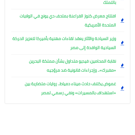
بالتملك
افتتاح معرض كنوز الفراعنة بمتحف دي يونج في الولايات
المتحدة الأمريكية
وزير السياحة والآثار يعقد لقاءات مهنية بأميركا لتعزيز الحركة
السياحية الوافدة إلى مصر
نقابة المحامين: فيديو متداول بشأن مملكة البحرين
«مفبرك».. وإجراءات قانونية ضد مروّجيه
غموض يكتنف حادث ميناء دمياط.. روايات متضاربة بين
«استهداف بالمسيرات» ونفي رسمي لمصر