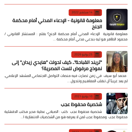
14 سبتمبر 2022
معلومة قانونية - الإدعاء المدني أمام محكمة
الجنح
معلومة قانونية الإدعاء المدني أمام محكمة الجنح؟ بقلم : المستشار القانوني /
محمود الطاهر هو ليه بندعي مدني أمام محكمة …
25 يوليو 2026
​"تريند القباحة".. كيف تحولت "هايدي زيدان" إلى
نموذج مرفوض للست المصرية؟
​ محمد أبو سيف ​في زمن تصدّرت فيه منصات التواصل الاجتماعي المشهد الإعلامي،
لم يعد غريباً أن تنقلب المفاهيم وتتحول …
10 يونيو 2021
شخصية محفوظ عجب
شخصية محفوظ عجب كتب : الصباحي عطية مدير مكتب الدقهلية
محفوظ عجب ومحفوظ عجب لمن لا يعرفه هو من الشخصيات الانتهازية ا…