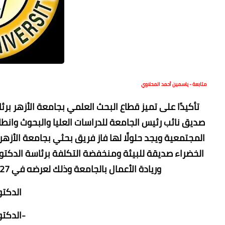
متابعة - ياسمين أحمد المحلاوي
تأكيدًا على تميز قطاع البحث العلمي بجامعة الأزهر ب
صديق نائب رئيس الجامعة للدراسات العليا والبحوث وانطل
المجتمعية ويجد حلولًا لها فاز فريق بحثي بجامعة الأزهر
الخضراء صديقة للبيئة ومنخفضة التكلفة برئاسة الدكتور
وريادة الأعمال بالجامعة وذلك لعرضه في cop27. وأوضح جلال أن الفريق البحثي تكون من كل من:
الدكتو
-الدكت