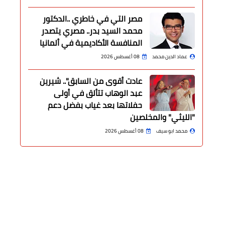
مصر التي في خاطري ..الدكتور
محمد السيد بدر.. مصري يتصدر
المنافسة الأكاديمية في ألمانيا
عماد الدين محمد
08 أغسطس 2026
عادت أقوى من السابق".. شيرين
عبد الوهاب تتألق في أولى
حفلاتها بعد غياب بفضل دعم
"الليثي" والمخلصين
محمد ابو سيف
08 أغسطس 2026