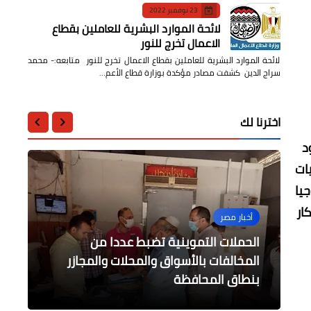
23 نوفمبر 2022
لائحة الموارد البشرية للعاملين بقطاع
الاعمال تخرج للنور
لائحة الموارد البشرية للعاملين بقطاع الاعمال تخرج للنور متابعه:- محمد
سراج الدين كشفت مصادر مؤكدة بوزارة قطاع الأعم…
اخترنا لك
د
ات
جيا
ار
أخبار مصر
....
الصحة
الحملات التموينية تضبط عددا من
الرياضة
أخبار مصر
المخالفات بالأسواق والمحلات والمجازر
لأندية كرة القدم النسائية خسائر مالية
إطلاق 4 قوافل طبية ضمن مبادرة رئيس
كبيرة
بنطاق المحافظة
الجمهورية حياة كريمة
كريستيانو رونالدو يودع بيرلو بعد إقالته
متابعة أعمال رصف الطرق في الشرقية