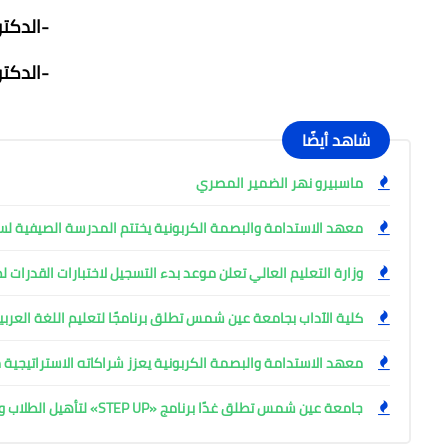
-الدكت
-الدكتو
شاهد أيضًا
ماسبيرو نهر الضمير المصري
معهد الاستدامة والبصمة الكربونية يختتم المدرسة الصيفية لس
وزارة التعليم العالي تعلن موعد بدء التسجيل لاختبارات القدرات لطلاب
كلية الآداب بجامعة عين شمس تطلق برنامجًا لتعليم اللغة العربية
معهد الاستدامة والبصمة الكربونية يعزز شراكاته الاستراتيجية 
جامعة عين شمس تطلق غدًا برنامج «STEP UP» لتأهيل الطلاب والخريجين بمهارات المستقبل في 7 مسارات نوعية