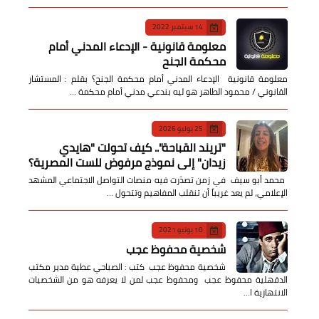
14 سبتمبر 2022
معلومة قانونية - الإدعاء المدني أمام
محكمة الجنح
معلومة قانونية الإدعاء المدني أمام محكمة الجنح؟ بقلم : المستشار
القانوني / محمود الطاهر هو ليه بندعي مدني أمام محكمة …
25 يوليو 2026
​"تريند القباحة".. كيف تحولت "هايدي
زيدان" إلى نموذج مرفوض للست المصرية؟
​ محمد أبو سيف ​في زمن تصدّرت فيه منصات التواصل الاجتماعي المشهد
الإعلامي، لم يعد غريباً أن تنقلب المفاهيم وتتحول …
10 يونيو 2021
شخصية محفوظ عجب
شخصية محفوظ عجب كتب : الصباحي عطية مدير مكتب
الدقهلية محفوظ عجب ومحفوظ عجب لمن لا يعرفه هو من الشخصيات
الانتهازية ا…