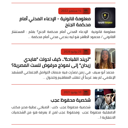
14 سبتمبر 2022
معلومة قانونية - الإدعاء المدني أمام
محكمة الجنح
معلومة قانونية الإدعاء المدني أمام محكمة الجنح؟ بقلم : المستشار
القانوني / محمود الطاهر هو ليه بندعي مدني أمام محكمة …
25 يوليو 2026
​"تريند القباحة".. كيف تحولت "هايدي
زيدان" إلى نموذج مرفوض للست المصرية؟
​ محمد أبو سيف ​في زمن تصدّرت فيه منصات التواصل الاجتماعي المشهد
الإعلامي، لم يعد غريباً أن تنقلب المفاهيم وتتحول …
10 يونيو 2021
شخصية محفوظ عجب
شخصية محفوظ عجب كتب : الصباحي عطية مدير مكتب
الدقهلية محفوظ عجب ومحفوظ عجب لمن لا يعرفه هو من الشخصيات
الانتهازية ا…