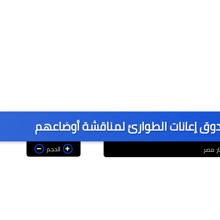
وق إعانات الطوارئ لمناقشة أوضاعهم
الحجم
ار مصر