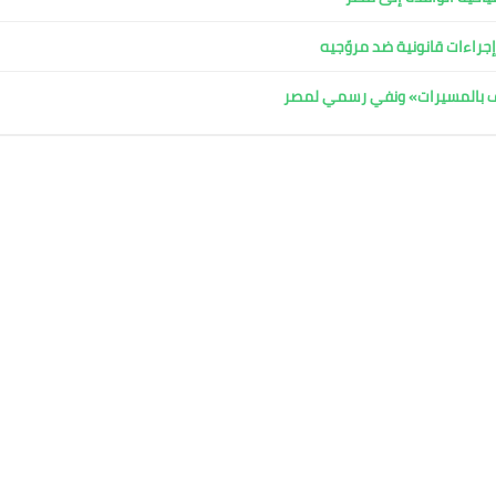
جراءات قانونية ضد مروّجيه
اف بالمسيرات» ونفي رسمي لمصر