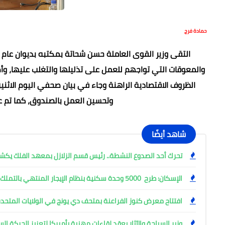
حمادة فرج
التقى وزير القوى العاملة حسن شحاتة بمكتبه بديوان عام 
والمعوقات التي تواجهم للعمل على تذليلها والتغلب عليها، وأص
الظروف الاقتصادية الراهنة وجاء في بيان صحفي اليوم الاثن
وتحسين العمل بالصندوق، كما تم 
شاهد أيضًا
تحرك أحد الصدوع النشطة.. رئيس قسم الزلازل بمعهد الفلك ي
الإسكان: طرح 5000 وحدة سكنية بنظام الإيجار المنتهي بالتملك
افتتاح معرض كنوز الفراعنة بمتحف دي يونج في الولايات المتحدة
وزير السياحة والآثار يعقد لقاءات مهنية بأميركا لتعزيز الحركة ا