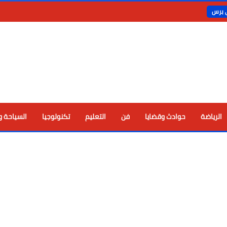
ي برس
الرياضة
حوادث وقضايا
فن
التعليم
تكنولوجيا
السياحة و