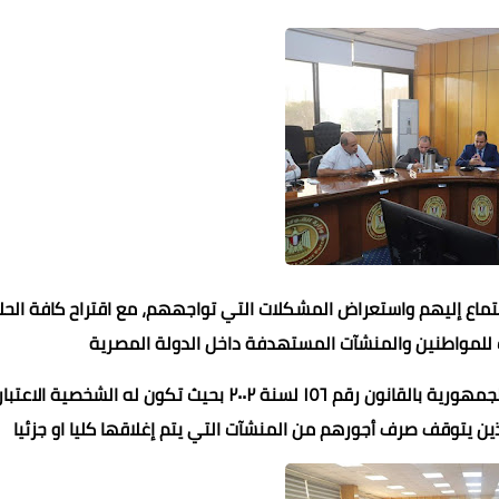
ستماع إليهم واستعراض المشكلات التي تواجههم، مع اقتراح كافة الحل
 للمواطنين والمنشآت المستهدفة داخل الدولة المصرية
يذكر أن صندوق إعانات الطوارئ للعمال أنشئ بقرار من رئيس الجمهورية بالقانون رقم ١٥٦ لسنة ٢٠٠٢ بحيث تكون له الشخصية ا
لذين يتوقف صرف أجورهم من المنشآت التي يتم إغلاقها كليا او جزئيا