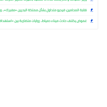
نقابة المحامين: فيديو متداول بشأن مملكة البحرين «مفبرك».. وإ
غموض يكتنف حادث ميناء دمياط.. روايات متضاربة بين «استهد