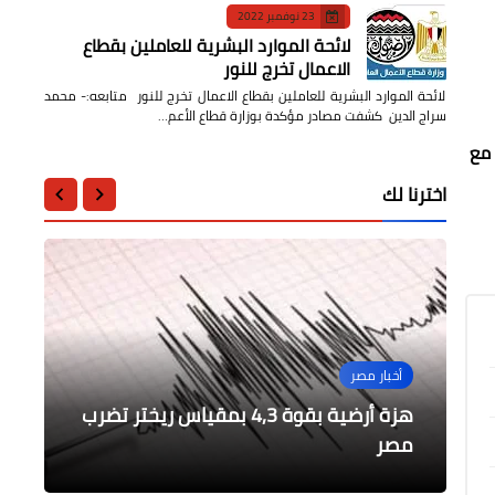
23 نوفمبر 2022
لائحة الموارد البشرية للعاملين بقطاع
الاعمال تخرج للنور
لائحة الموارد البشرية للعاملين بقطاع الاعمال تخرج للنور متابعه:- محمد
سراج الدين كشفت مصادر مؤكدة بوزارة قطاع الأعم…
 مع
اخترنا لك
التعليم
فن
أخبار مصر
أخبار مصر
أخبار مصر
مدير تعليم القليوبية يتفقد معرض
الأرصاد:حالة من عدم الاستقرار في
الأنشطة ضمن مبادرة "بداية جديدة
الراحل الدكتور نبيل العربي يتوج بوسام
يا ليتها تعود أمسية فنية تجمع سلوى
هزة أرضية بقوة 4,3 بمقياس ريختر تضرب
مصر
لإنسان جديد "
زكري بصبري إسكندر
الأحوال الجوية تبدأ الخميس
الشمس المشرقة من امبراطور اليابان