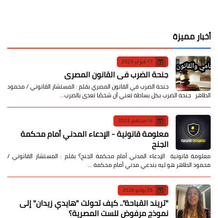
أخبار مميزة
17 فبراير 2023
جنحة الضرب في القانون المصري
جنحة الضرب في القانون المصري بقلم : المستشار القانوني / محمود
الطاهر جنحة الضرب بكل بساطة تعني أن شخصًا تعدى بالضرب…
14 سبتمبر 2022
معلومة قانونية - الإدعاء المدني أمام محكمة
الجنح
معلومة قانونية الإدعاء المدني أمام محكمة الجنح؟ بقلم : المستشار القانوني /
محمود الطاهر هو ليه بندعي مدني أمام محكمة …
25 يوليو 2026
​"تريند القباحة".. كيف تحولت "هايدي زيدان" إلى
نموذج مرفوض للست المصرية؟