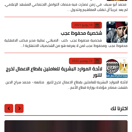
​ محمد أبو سيف ​في زمن تصدّرت فيه منصات التواصل الاجتماعي المشهد الإعلامي،
لم يعد غريباً أن تنقلب المفاهيم وتتحول …
10 يونيو 2021
شخصية محفوظ عجب
شخصية محفوظ عجب كتب : الصباحي عطية مدير مكتب الدقهلية
محفوظ عجب ومحفوظ عجب لمن لا يعرفه هو من الشخصيات الانتهازية ا…
23 نوفمبر 2022
لائحة الموارد البشرية للعاملين بقطاع الاعمال تخرج
للنور
لائحة الموارد البشرية للعاملين بقطاع الاعمال تخرج للنور متابعه:- محمد سراج الدين
كشفت مصادر مؤكدة بوزارة قطاع الأعم…
اخترنا لك