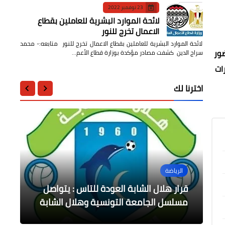
23 نوفمبر 2022
لائحة الموارد البشرية للعاملين بقطاع
الاعمال تخرج للنور
لائحة الموارد البشرية للعاملين بقطاع الاعمال تخرج للنور متابعه:- محمد
ضور
سراج الدين كشفت مصادر مؤكدة بوزارة قطاع الأعم…
ات
اخترنا لك
الرياضة
الرياضة
الرياضة
مجتمع دايلي برس مصر
الرياضة
الجزائر بديلاً لغينيا لإستضافة كأس أمم
قرار هلال الشابة العودة للتاس : يتواصل
الكابتن حازم الطويل وفكرة إنشاء جمعية
العدد الورقي لجريدة دايلي برس مصر عن
إفريقيا 2025
شهر أكتوبر ٢٠٢٢
قرعة أمم أفريقيا 2023 للمحليين
الرياضيين الإجتماعية الخيرية
مسلسل الجامعة التونسية وهلال الشابة