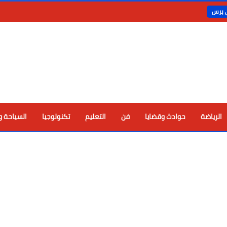
ي برس
الرياضة
حوادث وقضايا
فن
التعليم
تكنولوجيا
السياحة و