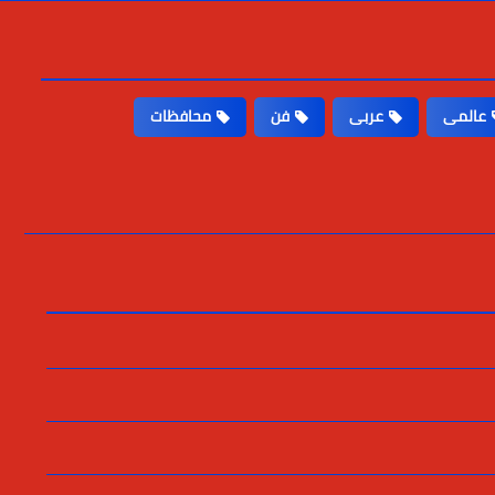
عالمى
عربى
فن
محافظات