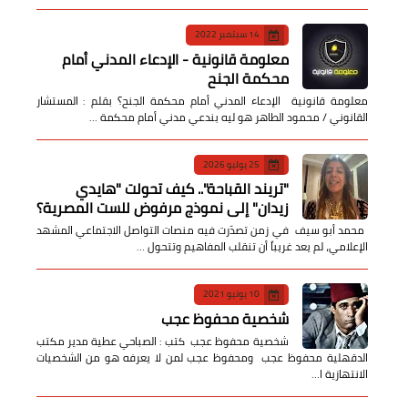
14 سبتمبر 2022
معلومة قانونية - الإدعاء المدني أمام
محكمة الجنح
معلومة قانونية الإدعاء المدني أمام محكمة الجنح؟ بقلم : المستشار
القانوني / محمود الطاهر هو ليه بندعي مدني أمام محكمة …
25 يوليو 2026
​"تريند القباحة".. كيف تحولت "هايدي
زيدان" إلى نموذج مرفوض للست المصرية؟
​ محمد أبو سيف ​في زمن تصدّرت فيه منصات التواصل الاجتماعي المشهد
الإعلامي، لم يعد غريباً أن تنقلب المفاهيم وتتحول …
10 يونيو 2021
شخصية محفوظ عجب
شخصية محفوظ عجب كتب : الصباحي عطية مدير مكتب
الدقهلية محفوظ عجب ومحفوظ عجب لمن لا يعرفه هو من الشخصيات
الانتهازية ا…