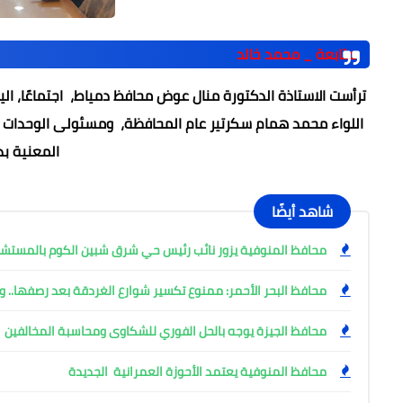
متابعة _ محمد خالد
ترأست الاستاذة الدكتورة منال عوض محافظ دمياط، اجتماعًا، ال
اللواء محمد همام سكرتير عام المحافظة، ومسئولى الوحدات الم
المعنية بد
شاهد أيضًا
محافظ المنوفية يزور نائب رئيس حي شرق شبين الكوم بالمست
محافظ البحر الأحمر: ممنوع تكسير شوارع الغردقة بعد رصفها.. وإ
محافظ الجيزة يوجه بالحل الفوري للشكاوى ومحاسبة المخالفين
محافظ المنوفية يعتمد الأحوزة العمرانية الجديدة