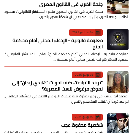
جنحة الضرب في القانون المصري
جنحة الضرب في القانون المصري بقلم : المستشار القانوني / محمود
الطاهر جنحة الضرب بكل بساطة تعني أن شخصًا تعدى بالضرب…
14 سبتمبر 2022
معلومة قانونية - الإدعاء المدني أمام محكمة
الجنح
معلومة قانونية الإدعاء المدني أمام محكمة الجنح؟ بقلم : المستشار القانوني /
محمود الطاهر هو ليه بندعي مدني أمام محكمة …
25 يوليو 2026
​"تريند القباحة".. كيف تحولت "هايدي زيدان" إلى
نموذج مرفوض للست المصرية؟
​ محمد أبو سيف ​في زمن تصدّرت فيه منصات التواصل الاجتماعي المشهد الإعلامي،
لم يعد غريباً أن تنقلب المفاهيم وتتحول …
10 يونيو 2021
شخصية محفوظ عجب
شخصية محفوظ عجب كتب : الصباحي عطية مدير مكتب الدقهلية