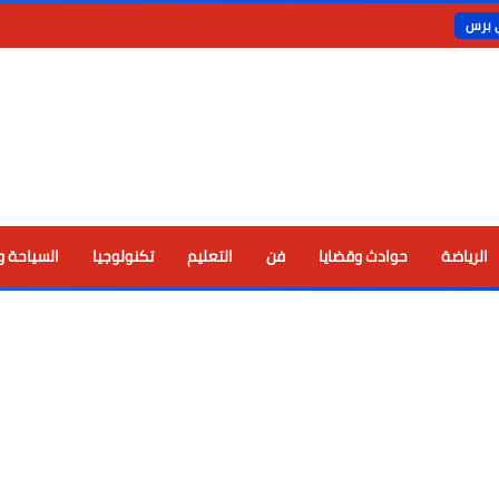
ي برس
الرياضة
حوادث وقضايا
فن
التعليم
تكنولوجيا
السياحة و