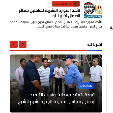
23 نوفمبر 2022
لائحة الموارد البشرية للعاملين بقطاع
الاعمال تخرج للنور
لائحة الموارد البشرية للعاملين بقطاع الاعمال تخرج للنور متابعه:- محمد
سراج الدين كشفت مصادر مؤكدة بوزارة قطاع الأعم…
ة
اخترنا لك
التعليم
الرياضة
محافظات
أخبار مصر
أخبار مصر
فودة يتفقد معدلات ونسب التنفيذ
صلاح ينتظره إنجاز جديد أمام مانشستر
وزير التعليم العالي يشهد إطلاق برنامج
اليوم بدء تسجيل التحويلات بمشروع "بيت
وزير التجارة والصناعة يلتقي رئيس الهيئة
يونايتد
العامة للاستثمار
الوطن" للمصريين بالخارج
تدريبي للطلاب ذوي الهمم
بمبنى مجلس المدينة الجديد بشرم الشيخ