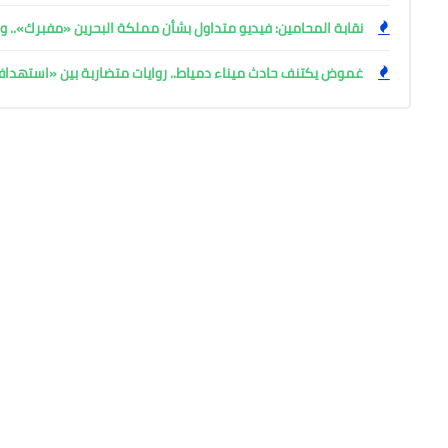
نقابة المحامين: فيديو متداول بشأن مملكة البحرين «مفبرك».. وإ
غموض يكتنف حادث ميناء دمياط.. روايات متضاربة بين «استهد