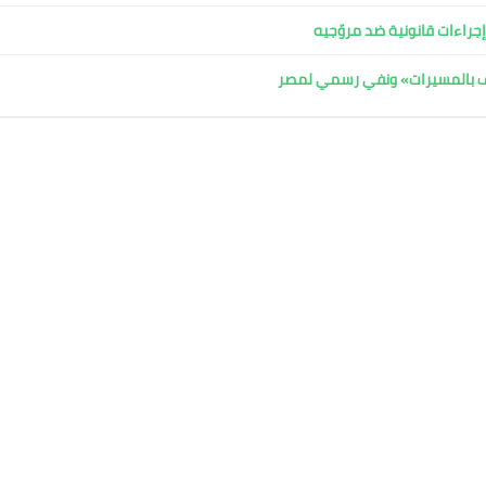
جراءات قانونية ضد مروّجيه
اف بالمسيرات» ونفي رسمي لمصر