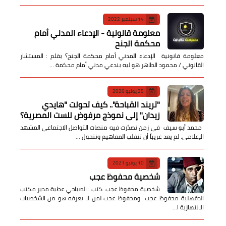
14 سبتمبر 2022
معلومة قانونية - الإدعاء المدني أمام
محكمة الجنح
معلومة قانونية الإدعاء المدني أمام محكمة الجنح؟ بقلم : المستشار
القانوني / محمود الطاهر هو ليه بندعي مدني أمام محكمة …
25 يوليو 2026
​"تريند القباحة".. كيف تحولت "هايدي
زيدان" إلى نموذج مرفوض للست المصرية؟
​ محمد أبو سيف ​في زمن تصدّرت فيه منصات التواصل الاجتماعي المشهد
الإعلامي، لم يعد غريباً أن تنقلب المفاهيم وتتحول …
10 يونيو 2021
شخصية محفوظ عجب
شخصية محفوظ عجب كتب : الصباحي عطية مدير مكتب
الدقهلية محفوظ عجب ومحفوظ عجب لمن لا يعرفه هو من الشخصيات
الانتهازية ا…