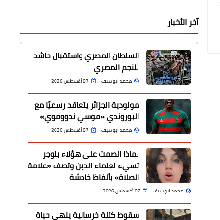
آخر الأخبار
السلطان المصري واستقبال حاشد
للنجم المصري
محمد ابو سيف
07 أغسطس 2026
مولودية الجزائر يتعاقد رسميًا مع
البوروندي «موسي ندووموي»
محمد ابو سيف
07 أغسطس 2026
لماذا الصمت على هؤلاء بلوجر
تسيء لعلماء الدين وتصف «علامة
الصلاة» بألفاظ خادشة
محمد ابو سيف
07 أغسطس 2026
سقوط كتلة خرسانية ينهي حياة