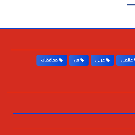
عالمى
عربى
فن
محافظات