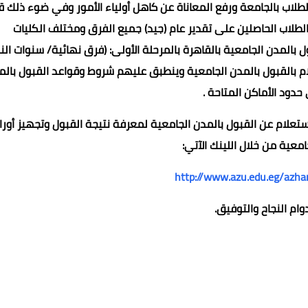
طلاب بالجامعة ورفع المعاناة عن كاهل أولياء الأمور وفي ضوء ذلك ق
الطلاب الحاصلين على تقدير عام (جيد) جميع الفرق ومختلف الكليات
المدن الجامعية بالقاهرة بالمرحلة الأولى: (فرق نهائية/ سنوات الن
م بالقبول بالمدن الجامعية وينطبق عليهم شروط وقواعد القبول بالم
حدود الأماكن المتاحة .
٢٠٢٢م ويرجى مراجعة رابط الاستعلام عن القبول بالمدن الجامعية لمعرفة نتيجة القبول وتجهيز أو
امعية من خلال اللينك الآتي:
http://www.azu.edu.eg/azha
وام النجاح والتوفيق.