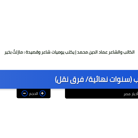
عر عماد الدين محمد | يكتب يوميات شاعر وقصيدة : مازلتُ بخير
إنجاز 
ب (سنوات نهائية/ فرق نقل)
الحجم
أخبار مصر