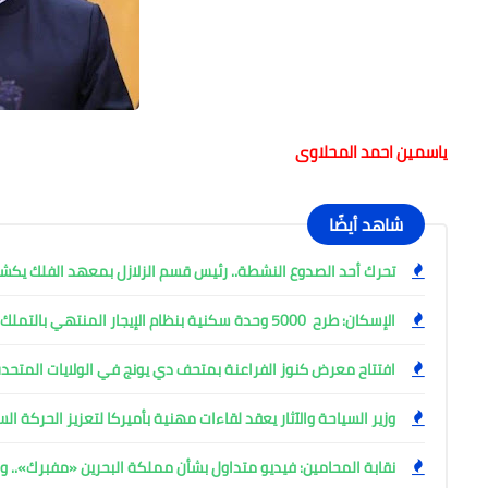
ياسمين احمد المحلاوى
شاهد أيضًا
تحرك أحد الصدوع النشطة.. رئيس قسم الزلازل بمعهد الفلك ي
الإسكان: طرح 5000 وحدة سكنية بنظام الإيجار المنتهي بالتملك
افتتاح معرض كنوز الفراعنة بمتحف دي يونج في الولايات المتحدة
وزير السياحة والآثار يعقد لقاءات مهنية بأميركا لتعزيز الحركة ا
نقابة المحامين: فيديو متداول بشأن مملكة البحرين «مفبرك».. وإ