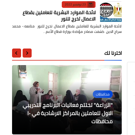
23 نوفمبر 2022
لائحة الموارد البشرية للعاملين بقطاع
الاعمال تخرج للنور
لائحة الموارد البشرية للعاملين بقطاع الاعمال تخرج للنور متابعه:- محمد
سراج الدين كشفت مصادر مؤكدة بوزارة قطاع الأعم…
اخترنا لك
محافظات
محافظات
الرياضة
أخبار مصر
السياحة والفنادق
رؤساء المراكز والمدن يواصلون متابعة
"الزراعة" تختتم فعاليات البرنامج التدريبي
راحة لأكرم توفيق بعد العودة إلى
حالة الطوارئ ورفع مياه الأمطار بمدن
العناني يناقش استعدادات بدء انطلاق
الاول للعاملين بالمراكز الارشادية في ١٠
وزير الخارجية سامح شكري يستقبل نظيره
القاهرة
محافظات
وقرى كفر الشيخ
الجزائري رمطان لعمامرة
رحلات العمرة للعام الهجري الحالي