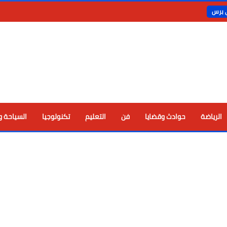
ي برس
الرياضة
حوادث وقضايا
فن
التعليم
تكنولوجيا
السياحة و