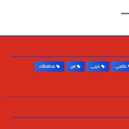
عالمى
عربى
فن
محافظات