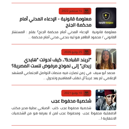
14 سبتمبر 2022
معلومة قانونية - الإدعاء المدني أمام
محكمة الجنح
معلومة قانونية الإدعاء المدني أمام محكمة الجنح؟ بقلم : المستشار
القانوني / محمود الطاهر هو ليه بندعي مدني أمام محكمة …
25 يوليو 2026
​"تريند القباحة".. كيف تحولت "هايدي
زيدان" إلى نموذج مرفوض للست المصرية؟
​ محمد أبو سيف ​في زمن تصدّرت فيه منصات التواصل الاجتماعي المشهد
الإعلامي، لم يعد غريباً أن تنقلب المفاهيم وتتحول …
10 يونيو 2021
شخصية محفوظ عجب
شخصية محفوظ عجب كتب : الصباحي عطية مدير مكتب
الدقهلية محفوظ عجب ومحفوظ عجب لمن لا يعرفه هو من الشخصيات
الانتهازية ا…