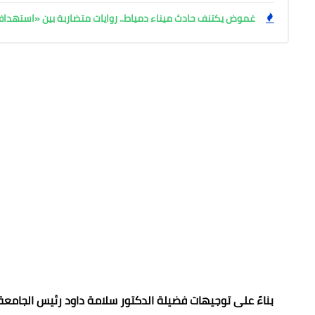
غموض يكتنف حادث ميناء دمياط.. روايات متضاربة بين «استهد
بناءً على توجيهات فضيلة الدكتور سلامة داود رئيس الجامعة