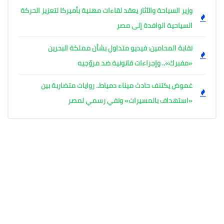
وزير السياحة والآثار يعقد لقاءات مهنية بأميركا لتعزيز الحركة
السياحية الوافدة إلى مصر
نقابة المحامين: فيديو متداول بشأن مملكة البحرين
«مفبرك».. وإجراءات قانونية ضد مروّجيه
غموض يكتنف حادث ميناء دمياط.. روايات متضاربة بين
«استهداف بالمسيرات» ونفي رسمي لمصر