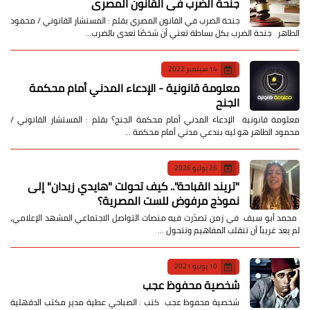
جنحة الضرب في القانون المصري
جنحة الضرب في القانون المصري بقلم : المستشار القانوني / محمود
الطاهر جنحة الضرب بكل بساطة تعني أن شخصًا تعدى بالضرب…
14 سبتمبر 2022
معلومة قانونية - الإدعاء المدني أمام محكمة
الجنح
معلومة قانونية الإدعاء المدني أمام محكمة الجنح؟ بقلم : المستشار القانوني /
محمود الطاهر هو ليه بندعي مدني أمام محكمة …
25 يوليو 2026
​"تريند القباحة".. كيف تحولت "هايدي زيدان" إلى
نموذج مرفوض للست المصرية؟
​ محمد أبو سيف ​في زمن تصدّرت فيه منصات التواصل الاجتماعي المشهد الإعلامي،
لم يعد غريباً أن تنقلب المفاهيم وتتحول …
10 يونيو 2021
شخصية محفوظ عجب
شخصية محفوظ عجب كتب : الصباحي عطية مدير مكتب الدقهلية