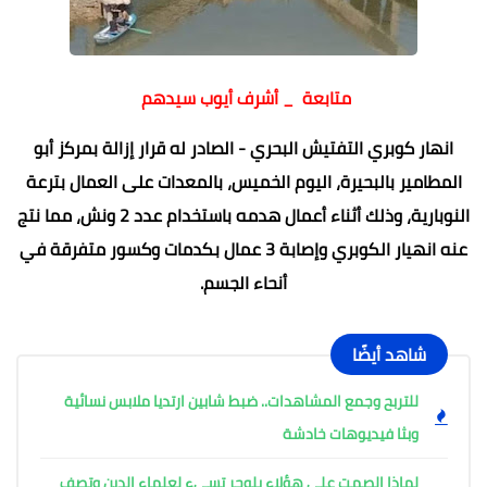
متابعة _ أشرف أيوب سيدهم
انهار كوبري التفتيش البحري - الصادر له قرار إزالة بمركز أبو
المطامير بالبحيرة، اليوم الخميس، بالمعدات على العمال بترعة
النوبارية، وذلك أثناء أعمال هدمه باستخدام عدد 2 ونش، مما نتج
عنه انهيار الكوبري وإصابة 3 عمال بكدمات وكسور متفرقة في
أنحاء الجسم.
شاهد أيضًا
للتربح وجمع المشاهدات.. ضبط شابين ارتديا ملابس نسائية
وبثا فيديوهات خادشة
لماذا الصمت على هؤلاء بلوجر تسيء لعلماء الدين وتصف