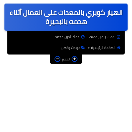
عربى
انهيار كوبري بالمعدات على العمال أثناء
عالمى
هدمه بالبحيرة
الرياضة
22 سبتمبر 2022
عماد الدين محمد
حوادث وقضايا
الصفحة الرئيسية
حوادث وقضايا
فن
الحجم
التعليم
تكنولوجيا
السياحة والفنادق