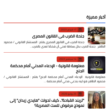
أخبار مميزة
17 فبراير 2023
جنحة الضرب في القانون المصري
جنحة الضرب في القانون المصري بقلم : المستشار القانوني / محمود
الطاهر جنحة الضرب بكل بساطة تعني أن شخصًا تعدى بالضرب…
14 سبتمبر 2022
معلومة قانونية - الإدعاء المدني أمام محكمة
الجنح
معلومة قانونية الإدعاء المدني أمام محكمة الجنح؟ بقلم : المستشار القانوني /
محمود الطاهر هو ليه بندعي مدني أمام محكمة …
25 يوليو 2026
​"تريند القباحة".. كيف تحولت "هايدي زيدان" إلى
نموذج مرفوض للست المصرية؟