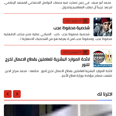
​ محمد أبو سيف ​في زمن تصدّرت فيه منصات التواصل الاجتماعي المشهد الإعلامي،
لم يعد غريباً أن تنقلب المفاهيم وتتحول …
10 يونيو 2021
شخصية محفوظ عجب
شخصية محفوظ عجب كتب : الصباحي عطية مدير مكتب الدقهلية
محفوظ عجب ومحفوظ عجب لمن لا يعرفه هو من الشخصيات الانتهازية ا…
23 نوفمبر 2022
لائحة الموارد البشرية للعاملين بقطاع الاعمال تخرج
للنور
لائحة الموارد البشرية للعاملين بقطاع الاعمال تخرج للنور متابعه:- محمد سراج الدين
كشفت مصادر مؤكدة بوزارة قطاع الأعم…
اخترنا لك