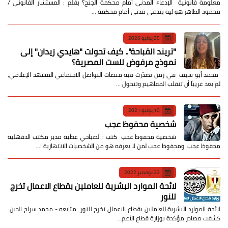
معلومة قانونية الإدعاء المدني أمام محكمة الجنح؟ بقلم : المستشار القانوني /
محمود الطاهر هو ليه بندعي مدني أمام محكمة …
25 يوليو 2026
​"تريند القباحة".. كيف تحولت "هايدي زيدان" إلى
نموذج مرفوض للست المصرية؟
​ محمد أبو سيف ​في زمن تصدّرت فيه منصات التواصل الاجتماعي المشهد الإعلامي،
لم يعد غريباً أن تنقلب المفاهيم وتتحول …
10 يونيو 2021
شخصية محفوظ عجب
شخصية محفوظ عجب كتب : الصباحي عطية مدير مكتب الدقهلية
محفوظ عجب ومحفوظ عجب لمن لا يعرفه هو من الشخصيات الانتهازية ا…
23 نوفمبر 2022
لائحة الموارد البشرية للعاملين بقطاع الاعمال تخرج
للنور
لائحة الموارد البشرية للعاملين بقطاع الاعمال تخرج للنور متابعه:- محمد سراج الدين
كشفت مصادر مؤكدة بوزارة قطاع الأعم…