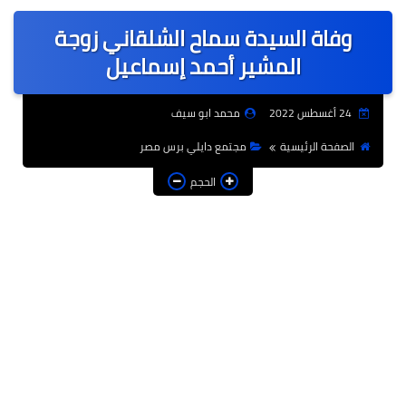
عربى
وفاة السيدة سماح الشلقاني زوجة
عالمى
المشير أحمد إسماعيل
الرياضة
24 أغسطس 2022
محمد ابو سيف
حوادث وقضايا
الصفحة الرئيسية
مجتمع دايلي برس مصر
فن
الحجم
التعليم
تكنولوجيا
السياحة والفنادق