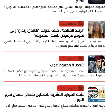
الجنح
معلومة قانونية الإدعاء المدني أمام محكمة الجنح؟ بقلم : المستشار القانوني /
محمود الطاهر هو ليه بندعي مدني أمام محكمة …
25 يوليو 2026
​"تريند القباحة".. كيف تحولت "هايدي زيدان" إلى
نموذج مرفوض للست المصرية؟
​ محمد أبو سيف ​في زمن تصدّرت فيه منصات التواصل الاجتماعي المشهد الإعلامي،
لم يعد غريباً أن تنقلب المفاهيم وتتحول …
10 يونيو 2021
شخصية محفوظ عجب
شخصية محفوظ عجب كتب : الصباحي عطية مدير مكتب الدقهلية
محفوظ عجب ومحفوظ عجب لمن لا يعرفه هو من الشخصيات الانتهازية ا…
23 نوفمبر 2022
لائحة الموارد البشرية للعاملين بقطاع الاعمال تخرج
للنور
لائحة الموارد البشرية للعاملين بقطاع الاعمال تخرج للنور متابعه:- محمد سراج الدين