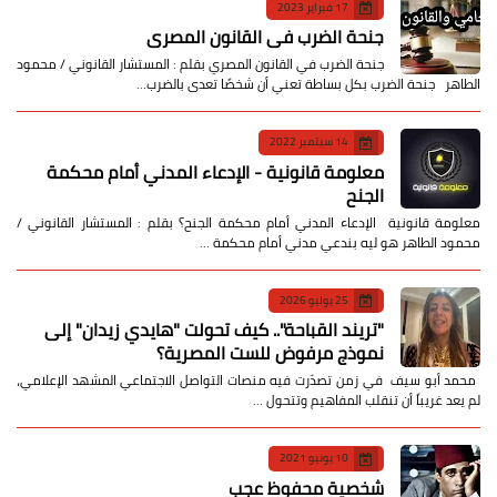
17 فبراير 2023
جنحة الضرب في القانون المصري
جنحة الضرب في القانون المصري بقلم : المستشار القانوني / محمود
الطاهر جنحة الضرب بكل بساطة تعني أن شخصًا تعدى بالضرب…
14 سبتمبر 2022
معلومة قانونية - الإدعاء المدني أمام محكمة
الجنح
معلومة قانونية الإدعاء المدني أمام محكمة الجنح؟ بقلم : المستشار القانوني /
محمود الطاهر هو ليه بندعي مدني أمام محكمة …
25 يوليو 2026
​"تريند القباحة".. كيف تحولت "هايدي زيدان" إلى
نموذج مرفوض للست المصرية؟
​ محمد أبو سيف ​في زمن تصدّرت فيه منصات التواصل الاجتماعي المشهد الإعلامي،
لم يعد غريباً أن تنقلب المفاهيم وتتحول …
10 يونيو 2021
شخصية محفوظ عجب