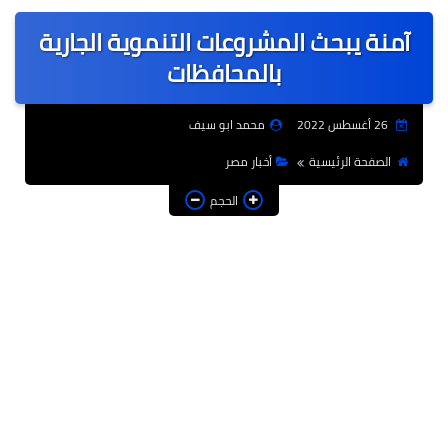
عربى
آمنة يبحث المشروعات التنموية الجارية
عالمى
بالمحافظات
الرياضة
26 أغسطس 2022
محمد ابو سيف
حوادث وقضايا
الصفحة الرئيسية
أخبار مصر
فن
الحجم
التعليم
تكنولوجيا
السياحة والفنادق