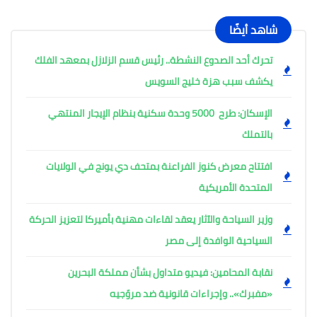
شاهد أيضًا
تحرك أحد الصدوع النشطة.. رئيس قسم الزلازل بمعهد الفلك
يكشف سبب هزة خليج السويس
الإسكان: طرح 5000 وحدة سكنية بنظام الإيجار المنتهي
بالتملك
افتتاح معرض كنوز الفراعنة بمتحف دي يونج في الولايات
المتحدة الأمريكية
وزير السياحة والآثار يعقد لقاءات مهنية بأميركا لتعزيز الحركة
السياحية الوافدة إلى مصر
نقابة المحامين: فيديو متداول بشأن مملكة البحرين
«مفبرك».. وإجراءات قانونية ضد مروّجيه