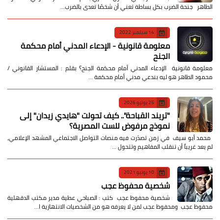
الطاهر جنحة الضرب بكل بساطة تعني أن شخصًا تعدى بالضرب…
14 سبتمبر 2022
معلومة قانونية - الإدعاء المدني أمام محكمة
الجنح
معلومة قانونية الإدعاء المدني أمام محكمة الجنح؟ بقلم : المستشار القانوني /
محمود الطاهر هو ليه بندعي مدني أمام محكمة …
25 يوليو 2026
​"تريند القباحة".. كيف تحولت "هايدي زيدان" إلى
نموذج مرفوض للست المصرية؟
​ محمد أبو سيف ​في زمن تصدّرت فيه منصات التواصل الاجتماعي المشهد الإعلامي،
لم يعد غريباً أن تنقلب المفاهيم وتتحول …
10 يونيو 2021
شخصية محفوظ عجب
شخصية محفوظ عجب كتب : الصباحي عطية مدير مكتب الدقهلية
محفوظ عجب ومحفوظ عجب لمن لا يعرفه هو من الشخصيات الانتهازية ا…