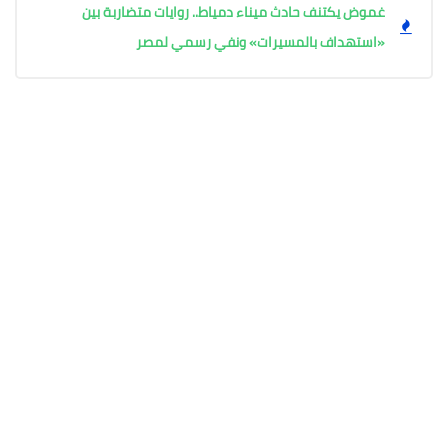
غموض يكتنف حادث ميناء دمياط.. روايات متضاربة بين
«استهداف بالمسيرات» ونفي رسمي لمصر